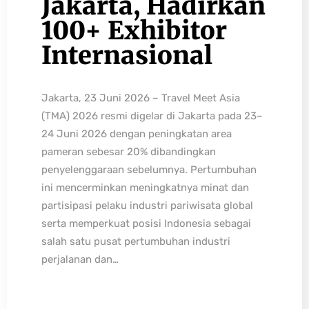
Jakarta, Hadirkan
100+ Exhibitor
Internasional
Jakarta, 23 Juni 2026 – Travel Meet Asia
(TMA) 2026 resmi digelar di Jakarta pada 23–
24 Juni 2026 dengan peningkatan area
pameran sebesar 20% dibandingkan
penyelenggaraan sebelumnya. Pertumbuhan
ini mencerminkan meningkatnya minat dan
partisipasi pelaku industri pariwisata global
serta memperkuat posisi Indonesia sebagai
salah satu pusat pertumbuhan industri
perjalanan dan…