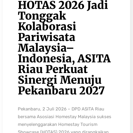
HOTAS 2026 Jadi
Tonggak
Kolaborasi
Pariwisata
Malaysia–
Indonesia, ASITA
Riau Perkuat
Sinergi Menuju
Pekanbaru 2027
Pekanbaru, 2 Juli 2026 – DPD ASITA Riau
bersama Asosiasi Homestay Malaysia sukses
menyelenggarakan Homestay Tourism
Showcase (HOTAS) 2026 yang dirangkaikan