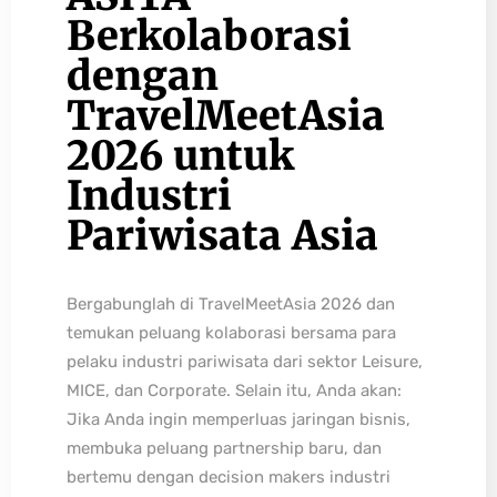
Berkolaborasi
dengan
TravelMeetAsia
2026 untuk
Industri
Pariwisata Asia
Bergabunglah di TravelMeetAsia 2026 dan
temukan peluang kolaborasi bersama para
pelaku industri pariwisata dari sektor Leisure,
MICE, dan Corporate. Selain itu, Anda akan:
Jika Anda ingin memperluas jaringan bisnis,
membuka peluang partnership baru, dan
bertemu dengan decision makers industri