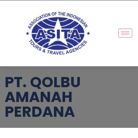
PT. QOLBU
AMANAH
PERDANA