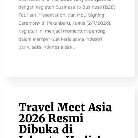
dengan kegiatan Business to Business (B2B),
Tourism Presentation, dan MoU Signing
Ceremony di Pekanbaru, Kamis (2/7/2026).
Kegiatan ini menjadi momentum penting
dalam memperkuat kerja sama industri
pariwisata Indonesia dan…
Travel Meet Asia
2026 Resmi
Dibuka di