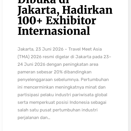
Jakarta, Hadirkan
100+ Exhibitor
Internasional
Jakarta, 23 Juni 2026 – Travel Meet Asia
(TMA) 2026 resmi digelar di Jakarta pada 23–
24 Juni 2026 dengan peningkatan area
pameran sebesar 20% dibandingkan
penyelenggaraan sebelumnya. Pertumbuhan
ini mencerminkan meningkatnya minat dan
partisipasi pelaku industri pariwisata global
serta memperkuat posisi Indonesia sebagai
salah satu pusat pertumbuhan industri
perjalanan dan…