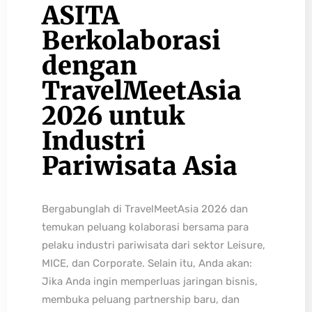
ASITA
Berkolaborasi
dengan
TravelMeetAsia
2026 untuk
Industri
Pariwisata Asia
Bergabunglah di TravelMeetAsia 2026 dan
temukan peluang kolaborasi bersama para
pelaku industri pariwisata dari sektor Leisure,
MICE, dan Corporate. Selain itu, Anda akan:
Jika Anda ingin memperluas jaringan bisnis,
membuka peluang partnership baru, dan