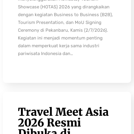
Showcase (HOTAS) 2026 yang dirangkaikan
dengan kegiatan Business to Business (B2B),
Tourism Presentation, dan MoU Signing
Ceremony di Pekanbaru, Kamis (2/7/2026).
Kegiatan ini menjadi momentum penting
dalam memperkuat kerja sama industri
pariwisata Indonesia dan…
Travel Meet Asia
2026 Resmi
Dibuka di