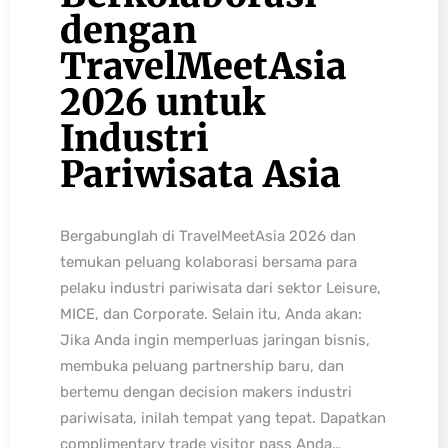
dengan
TravelMeetAsia
2026 untuk
Industri
Pariwisata Asia
Bergabunglah di TravelMeetAsia 2026 dan
temukan peluang kolaborasi bersama para
pelaku industri pariwisata dari sektor Leisure,
MICE, dan Corporate. Selain itu, Anda akan:
Jika Anda ingin memperluas jaringan bisnis,
membuka peluang partnership baru, dan
bertemu dengan decision makers industri
pariwisata, inilah tempat yang tepat. Dapatkan
complimentary trade visitor pass Anda…