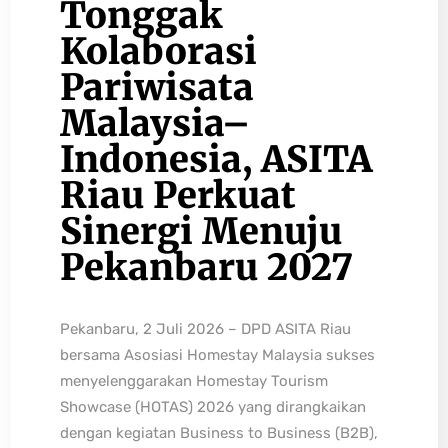
Tonggak
Kolaborasi
Pariwisata
Malaysia–
Indonesia, ASITA
Riau Perkuat
Sinergi Menuju
Pekanbaru 2027
Pekanbaru, 2 Juli 2026 – DPD ASITA Riau
bersama Asosiasi Homestay Malaysia sukses
menyelenggarakan Homestay Tourism
Showcase (HOTAS) 2026 yang dirangkaikan
dengan kegiatan Business to Business (B2B),