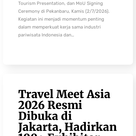
Tourism Presentation, dan MoU Signing
Ceremony di Pekanbaru, Kamis (2/7/2026).
Kegiatan ini menjadi momentum penting
dalam memperkuat kerja sama industri
pariwisata Indonesia dan…
Travel Meet Asia
2026 Resmi
Dibuka di
Jakarta, Hadirkan