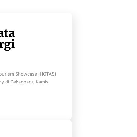
ata
rgi
Tourism Showcase (HOTAS)
ny di Pekanbaru, Kamis