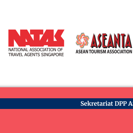
Sekretariat DPP 