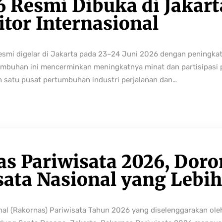
6 Resmi Dibuka di Jakart
tor Internasional
resmi digelar di Jakarta pada 23–24 Juni 2026 dengan peningka
buhan ini mencerminkan meningkatnya minat dan partisipasi pe
h satu pusat pertumbuhan industri perjalanan dan…
as Pariwisata 2026, Dor
sata Nasional yang Lebi
nal (Rakornas) Pariwisata Tahun 2026 yang diselenggarakan ole