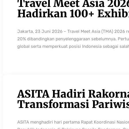
Travel Meet Asia 202
Hadirkan 100+ Exhibi
Jakarta, 23 Juni 2026 – Travel Meet Asia (TMA) 2026 
20% dibandingkan penyelenggaraan sebelumnya. Pertum
global serta memperkuat posisi Indonesia sebagai sala
ASITA Hadiri Rakorn
Transformasi Pariwi
ASITA menghadiri hari pertama Rapat Koordinasi Nasio