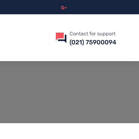
Contact for support
(021) 75900094