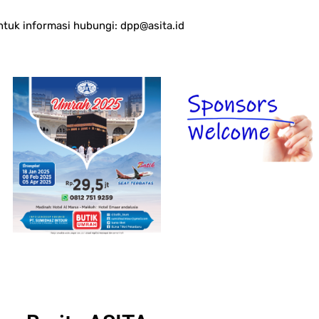
ntuk informasi hubungi:
dpp@asita.id