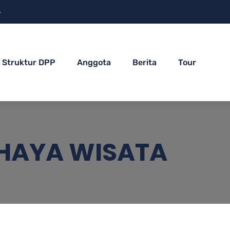
4
Struktur DPP
Anggota
Berita
Tour
HAYA WISATA