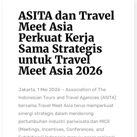
ASITA dan Travel
Meet Asia
Perkuat Kerja
Sama Strategis
untuk Travel
Meet Asia 2026
Jakarta, 1 Mei 2026 – Association of The
Indonesian Tours and Travel Agencies (ASITA)
bersama Travel Meet Asia terus memperkuat
sinergi strategis dalam mendorong
pertumbuhan industri pariwisata dan MICE
(Meetings, Incentives, Conferences, and