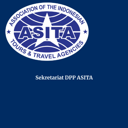
Sekretariat DPP ASITA