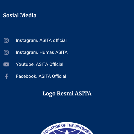
Sosial Media
Instagram: ASITA official
Instagram: Humas ASITA
Youtube: ASITA Official
Facebook: ASITA Official
Logo Resmi ASITA