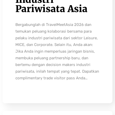
Pariwisata Asia
Bergabunglah di TravelMeetAsia 2026 dan
temukan peluang kolaborasi bersama para
pelaku industri pariwisata dari sektor Leisure,
MICE, dan Corporate. Selain itu, Anda akan:
Jika Anda ingin memperluas jaringan bisnis,
membuka peluang partnership baru, dan
bertemu dengan decision makers industri
pariwisata, inilah tempat yang tepat. Dapatkan
complimentary trade visitor pass Anda…