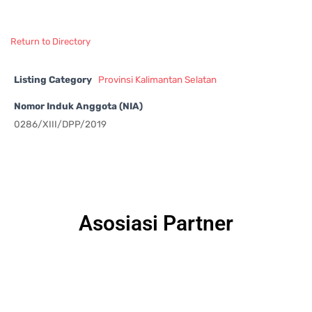
Return to Directory
Listing Category
Provinsi Kalimantan Selatan
Nomor Induk Anggota (NIA)
0286/XIII/DPP/2019
Asosiasi Partner