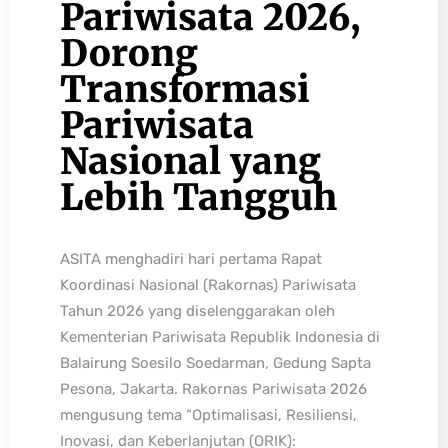
Pariwisata 2026,
Dorong
Transformasi
Pariwisata
Nasional yang
Lebih Tangguh
ASITA menghadiri hari pertama Rapat
Koordinasi Nasional (Rakornas) Pariwisata
Tahun 2026 yang diselenggarakan oleh
Kementerian Pariwisata Republik Indonesia di
Balairung Soesilo Soedarman, Gedung Sapta
Pesona, Jakarta. Rakornas Pariwisata 2026
mengusung tema “Optimalisasi, Resiliensi,
Inovasi, dan Keberlanjutan (ORIK):