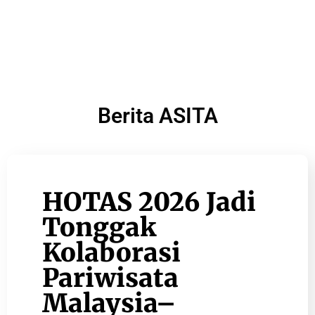
Berita ASITA
HOTAS 2026 Jadi
Tonggak
Kolaborasi
Pariwisata
Malaysia–