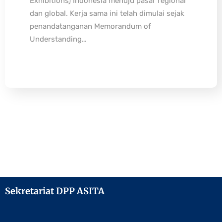
Exhibitions) Indonesia menuju pasar regional
dan global. Kerja sama ini telah dimulai sejak
penandatanganan Memorandum of
Understanding…
Sekretariat DPP ASITA