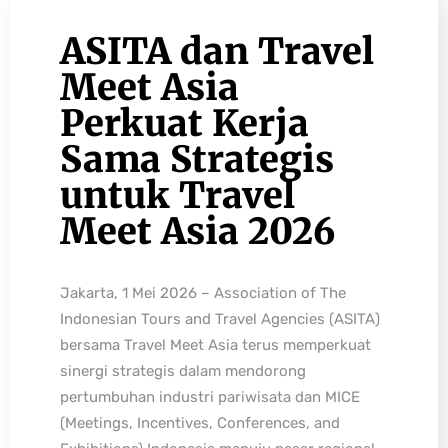
ASITA dan Travel
Meet Asia
Perkuat Kerja
Sama Strategis
untuk Travel
Meet Asia 2026
Jakarta, 1 Mei 2026 – Association of The
Indonesian Tours and Travel Agencies (ASITA)
bersama Travel Meet Asia terus memperkuat
sinergi strategis dalam mendorong
pertumbuhan industri pariwisata dan MICE
(Meetings, Incentives, Conferences, and