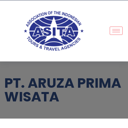
PT. ARUZA PRIMA
WISATA