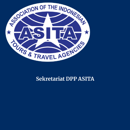
Sekretariat DPP ASITA