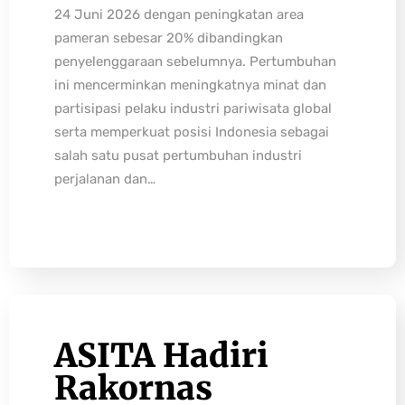
24 Juni 2026 dengan peningkatan area
pameran sebesar 20% dibandingkan
penyelenggaraan sebelumnya. Pertumbuhan
ini mencerminkan meningkatnya minat dan
partisipasi pelaku industri pariwisata global
serta memperkuat posisi Indonesia sebagai
salah satu pusat pertumbuhan industri
perjalanan dan…
ASITA Hadiri
Rakornas