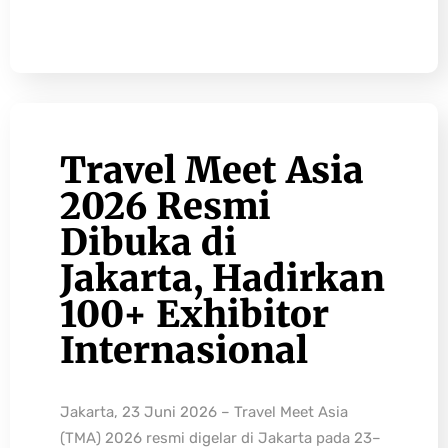
Travel Meet Asia
2026 Resmi
Dibuka di
Jakarta, Hadirkan
100+ Exhibitor
Internasional
Jakarta, 23 Juni 2026 – Travel Meet Asia
(TMA) 2026 resmi digelar di Jakarta pada 23–