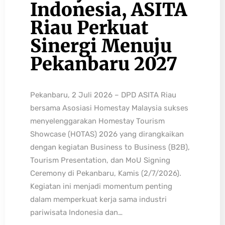
Indonesia, ASITA
Riau Perkuat
Sinergi Menuju
Pekanbaru 2027
Pekanbaru, 2 Juli 2026 – DPD ASITA Riau
bersama Asosiasi Homestay Malaysia sukses
menyelenggarakan Homestay Tourism
Showcase (HOTAS) 2026 yang dirangkaikan
dengan kegiatan Business to Business (B2B),
Tourism Presentation, dan MoU Signing
Ceremony di Pekanbaru, Kamis (2/7/2026).
Kegiatan ini menjadi momentum penting
dalam memperkuat kerja sama industri
pariwisata Indonesia dan…