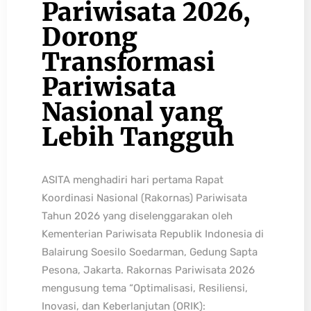
Pariwisata 2026,
Dorong
Transformasi
Pariwisata
Nasional yang
Lebih Tangguh
ASITA menghadiri hari pertama Rapat
Koordinasi Nasional (Rakornas) Pariwisata
Tahun 2026 yang diselenggarakan oleh
Kementerian Pariwisata Republik Indonesia di
Balairung Soesilo Soedarman, Gedung Sapta
Pesona, Jakarta. Rakornas Pariwisata 2026
mengusung tema “Optimalisasi, Resiliensi,
Inovasi, dan Keberlanjutan (ORIK):