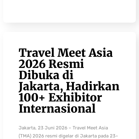
Travel Meet Asia
2026 Resmi
Dibuka di
Jakarta, Hadirkan
100+ Exhibitor
Internasional
Jakarta, 23 Juni 2026 – Travel Meet Asia
(TMA) 2026 resmi digelar di Jakarta pada 23–