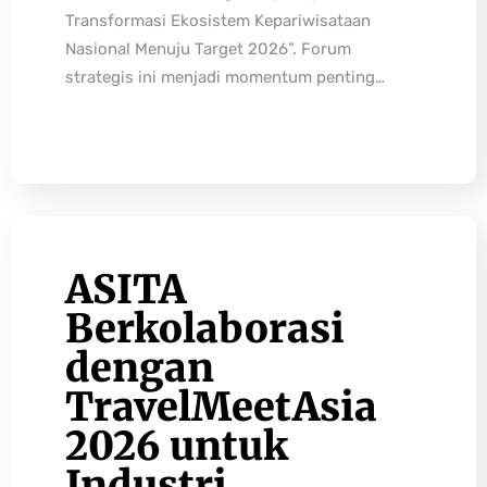
Transformasi Ekosistem Kepariwisataan
Nasional Menuju Target 2026”. Forum
strategis ini menjadi momentum penting…
ASITA
Berkolaborasi
dengan
TravelMeetAsia
2026 untuk
Industri