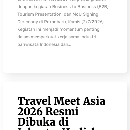
dengan kegiatan Business to Business (B2B),
Tourism Presentation, dan MoU Signing
Ceremony di Pekanbaru, Kamis (2/7/2026).
Kegiatan ini menjadi momentum penting
dalam memperkuat kerja sama industri
pariwisata Indonesia dan…
Travel Meet Asia
2026 Resmi
Dibuka di