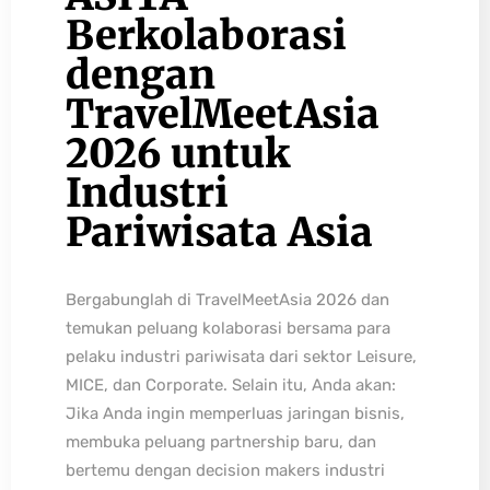
Berkolaborasi
dengan
TravelMeetAsia
2026 untuk
Industri
Pariwisata Asia
Bergabunglah di TravelMeetAsia 2026 dan
temukan peluang kolaborasi bersama para
pelaku industri pariwisata dari sektor Leisure,
MICE, dan Corporate. Selain itu, Anda akan:
Jika Anda ingin memperluas jaringan bisnis,
membuka peluang partnership baru, dan
bertemu dengan decision makers industri