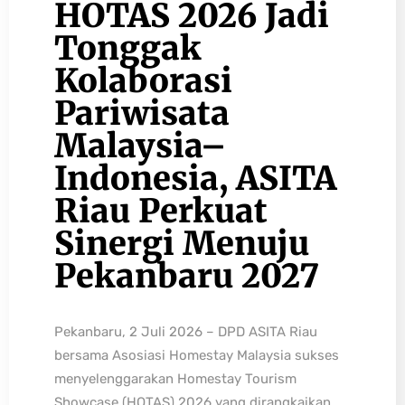
HOTAS 2026 Jadi
Tonggak
Kolaborasi
Pariwisata
Malaysia–
Indonesia, ASITA
Riau Perkuat
Sinergi Menuju
Pekanbaru 2027
Pekanbaru, 2 Juli 2026 – DPD ASITA Riau
bersama Asosiasi Homestay Malaysia sukses
menyelenggarakan Homestay Tourism
Showcase (HOTAS) 2026 yang dirangkaikan