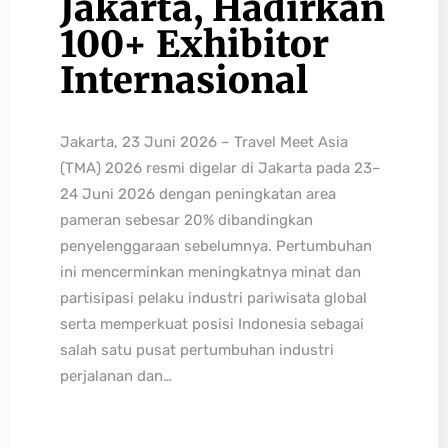
Jakarta, Hadirkan
100+ Exhibitor
Internasional
Jakarta, 23 Juni 2026 – Travel Meet Asia
(TMA) 2026 resmi digelar di Jakarta pada 23–
24 Juni 2026 dengan peningkatan area
pameran sebesar 20% dibandingkan
penyelenggaraan sebelumnya. Pertumbuhan
ini mencerminkan meningkatnya minat dan
partisipasi pelaku industri pariwisata global
serta memperkuat posisi Indonesia sebagai
salah satu pusat pertumbuhan industri
perjalanan dan…