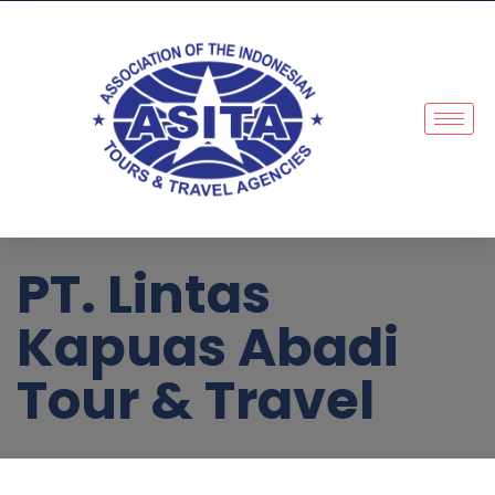
PT. Lintas
Kapuas Abadi
Tour & Travel