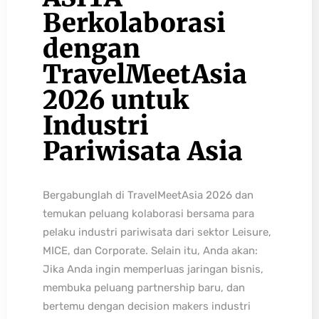
Berkolaborasi
dengan
TravelMeetAsia
2026 untuk
Industri
Pariwisata Asia
Bergabunglah di TravelMeetAsia 2026 dan
temukan peluang kolaborasi bersama para
pelaku industri pariwisata dari sektor Leisure,
MICE, dan Corporate. Selain itu, Anda akan:
Jika Anda ingin memperluas jaringan bisnis,
membuka peluang partnership baru, dan
bertemu dengan decision makers industri