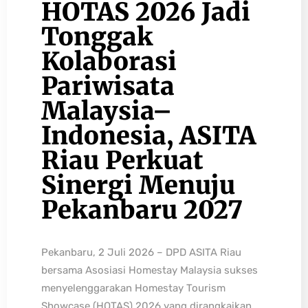
HOTAS 2026 Jadi
Tonggak
Kolaborasi
Pariwisata
Malaysia–
Indonesia, ASITA
Riau Perkuat
Sinergi Menuju
Pekanbaru 2027
Pekanbaru, 2 Juli 2026 – DPD ASITA Riau
bersama Asosiasi Homestay Malaysia sukses
menyelenggarakan Homestay Tourism
Showcase (HOTAS) 2026 yang dirangkaikan