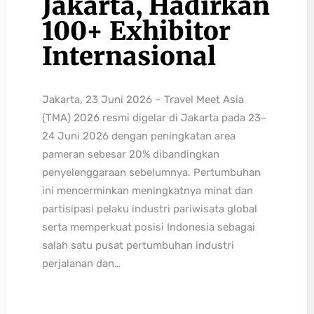
Jakarta, Hadirkan
100+ Exhibitor
Internasional
Jakarta, 23 Juni 2026 – Travel Meet Asia
(TMA) 2026 resmi digelar di Jakarta pada 23–
24 Juni 2026 dengan peningkatan area
pameran sebesar 20% dibandingkan
penyelenggaraan sebelumnya. Pertumbuhan
ini mencerminkan meningkatnya minat dan
partisipasi pelaku industri pariwisata global
serta memperkuat posisi Indonesia sebagai
salah satu pusat pertumbuhan industri
perjalanan dan…