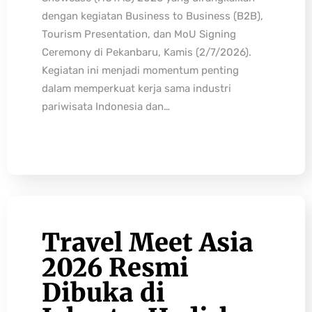
dengan kegiatan Business to Business (B2B),
Tourism Presentation, dan MoU Signing
Ceremony di Pekanbaru, Kamis (2/7/2026).
Kegiatan ini menjadi momentum penting
dalam memperkuat kerja sama industri
pariwisata Indonesia dan…
Travel Meet Asia
2026 Resmi
Dibuka di