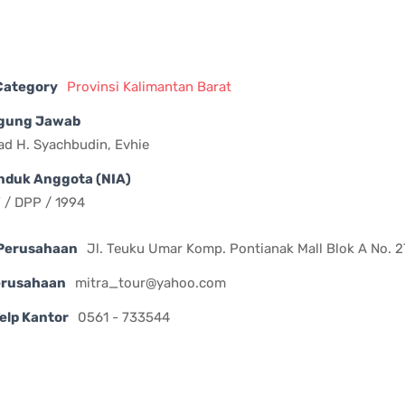
 Category
Provinsi Kalimantan Barat
gung Jawab
d H. Syachbudin, Evhie
nduk Anggota (NIA)
 / DPP / 1994
Perusahaan
Jl. Teuku Umar Komp. Pontianak Mall Blok A No. 2
erusahaan
mitra_tour@yahoo.com
elp Kantor
0561 - 733544