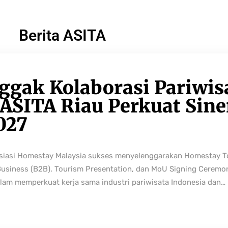
Berita ASITA
ggak Kolaborasi Pariwis
ASITA Riau Perkuat Sine
027
osiasi Homestay Malaysia sukses menyelenggarakan Homestay 
Business (B2B), Tourism Presentation, dan MoU Signing Ceremo
lam memperkuat kerja sama industri pariwisata Indonesia dan…