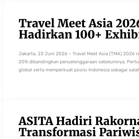
Travel Meet Asia 202
Hadirkan 100+ Exhibi
Jakarta, 23 Juni 2026 – Travel Meet Asia (TMA) 2026 
20% dibandingkan penyelenggaraan sebelumnya. Pertum
global serta memperkuat posisi Indonesia sebagai sala
ASITA Hadiri Rakorn
Transformasi Pariwi