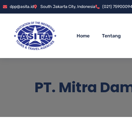
dpp@asita.id
South Jakarta City, Indonesia
(021) 7590009
Home
Tentang
PT. Mitra Dam