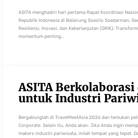
ASITA menghadiri hari pertama Rapat Koordinasi Nasio
Republik Indonesia di Balairung Soesilo Soedarman, G
Resiliensi, Inovasi, dan Keberlanjutan (ORIK): Transfo
momentum penting…
ASITA Berkolaborasi
untuk Industri Pariw
Bergabunglah di TravelMeetAsia 2026 dan temukan pelua
Corporate. Selain itu, Anda akan: Jika Anda ingin mem
makers industri pariwisata, inilah tempat yang tepat. 