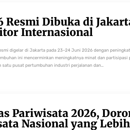
6 Resmi Dibuka di Jakart
tor Internasional
resmi digelar di Jakarta pada 23–24 Juni 2026 dengan peningka
buhan ini mencerminkan meningkatnya minat dan partisipasi pe
h satu pusat pertumbuhan industri perjalanan dan…
as Pariwisata 2026, Dor
sata Nasional yang Lebi