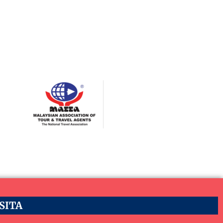
ASITA