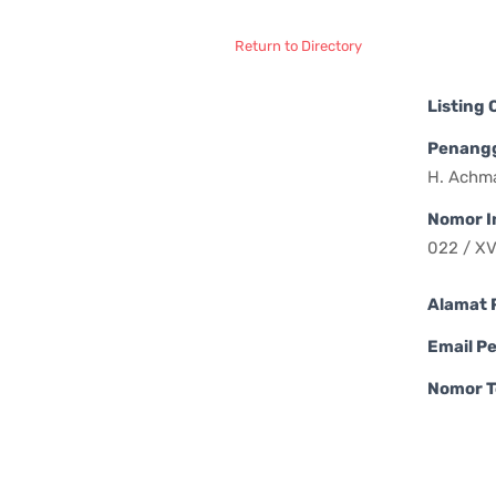
Return to Directory
Listing
Penang
H. Achma
Nomor I
022 / XV
Alamat 
Email P
Nomor T