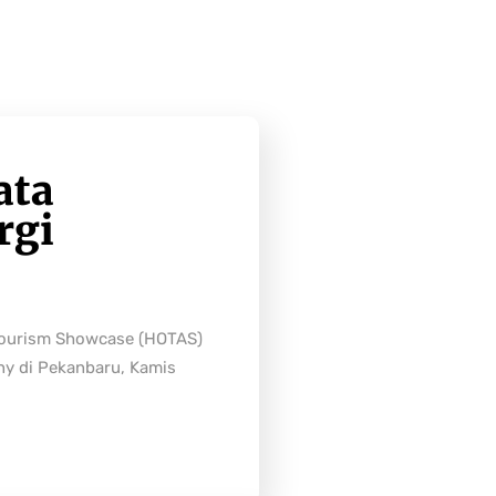
ata
rgi
Tourism Showcase (HOTAS)
ny di Pekanbaru, Kamis