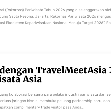
nal (Rakornas) Pariwisata Tahun 2026 yang diselenggarakan ole
edung Sapta Pesona, Jakarta. Rakornas Pariwisata 2026 mengus
rmasi Ekosistem Kepariwisataan Nasional Menuju Target 2026”. Fo
 dengan TravelMeetAsia 
isata Asia
ng kolaborasi bersama para pelaku industri pariwisata dari sek
perluas jaringan bisnis, membuka peluang partnership baru, da
Dapatkan complimentary trade visitor pass Anda…