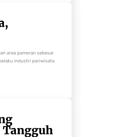
a,
tan area pameran sebesar
laku industri pariwisata
ong
h Tangguh