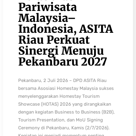
Pariwisata
Malaysia–
Indonesia, ASITA
Riau Perkuat
Sinergi Menuju
Pekanbaru 2027
Pekanbaru, 2 Juli 2026 – DPD ASITA Riau
bersama Asosiasi Homestay Malaysia sukses
menyelenggarakan Homestay Tourism
Showcase (HOTAS) 2026 yang dirangkaikan
dengan kegiatan Business to Business (B2B),
Tourism Presentation, dan MoU Signing
Ceremony di Pekanbaru, Kamis (2/7/2026).
Kegiatan ini menjadi momentum penting