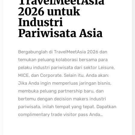
TravelMeetAsia
2026 untuk
Industri
Pariwisata Asia
Bergabunglah di TravelMeetAsia 2026 dan
temukan peluang kolaborasi bersama para
pelaku industri pariwisata dari sektor Leisure,
MICE, dan Corporate. Selain itu, Anda akan:
Jika Anda ingin memperluas jaringan bisnis,
membuka peluang partnership baru, dan
bertemu dengan decision makers industri
pariwisata, inilah tempat yang tepat. Dapatkan
complimentary trade visitor pass Anda…