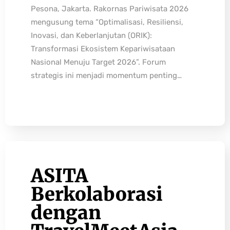
Pesona, Jakarta. Rakornas Pariwisata 2026
mengusung tema “Optimalisasi, Resiliensi,
Inovasi, dan Keberlanjutan (ORIK):
Transformasi Ekosistem Kepariwisataan
Nasional Menuju Target 2026”. Forum
strategis ini menjadi momentum penting…
ASITA
Berkolaborasi
dengan