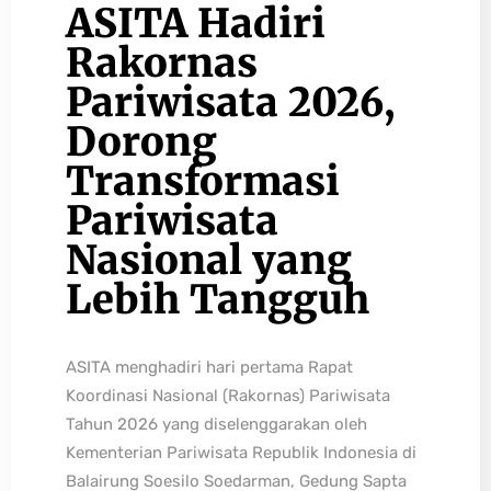
ASITA Hadiri
Rakornas
Pariwisata 2026,
Dorong
Transformasi
Pariwisata
Nasional yang
Lebih Tangguh
ASITA menghadiri hari pertama Rapat
Koordinasi Nasional (Rakornas) Pariwisata
Tahun 2026 yang diselenggarakan oleh
Kementerian Pariwisata Republik Indonesia di
Balairung Soesilo Soedarman, Gedung Sapta