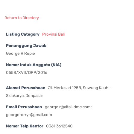
Return to Directory
Listing Category
Provinsi Bali
Penanggung Jawab
George R Repie
Nomor Induk Anggota (NIA)
0558/XVII/DPP/2016
Alamat Perusahaan
Jl. Mertasari 195B, Suwung Kauh -
Sidakarya, Denpasar
Email Perusahaan
george.r@altai-dmc.com
;
georgerorryr@gmail.com
Nomor Telp Kantor
0361 3612540