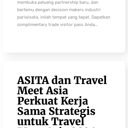
membuka peluang partnership baru, dan
bertemu dengan decision makers industri
pariwisata, inilah tempat yang tepat. Dapatkan
complimentary trade visitor pass Anda…
ASITA dan Travel
Meet Asia
Perkuat Kerja
Sama Strategis
untuk Travel