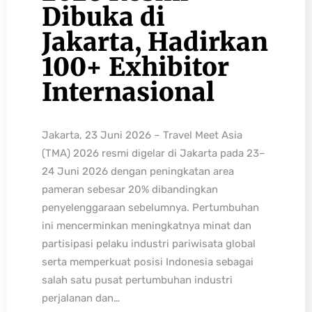
Dibuka di
Jakarta, Hadirkan
100+ Exhibitor
Internasional
Jakarta, 23 Juni 2026 – Travel Meet Asia
(TMA) 2026 resmi digelar di Jakarta pada 23–
24 Juni 2026 dengan peningkatan area
pameran sebesar 20% dibandingkan
penyelenggaraan sebelumnya. Pertumbuhan
ini mencerminkan meningkatnya minat dan
partisipasi pelaku industri pariwisata global
serta memperkuat posisi Indonesia sebagai
salah satu pusat pertumbuhan industri
perjalanan dan…