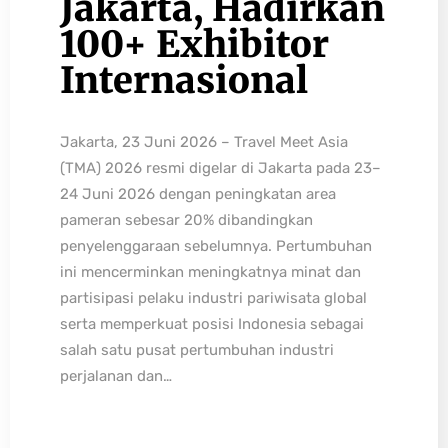
Jakarta, Hadirkan
100+ Exhibitor
Internasional
Jakarta, 23 Juni 2026 – Travel Meet Asia
(TMA) 2026 resmi digelar di Jakarta pada 23–
24 Juni 2026 dengan peningkatan area
pameran sebesar 20% dibandingkan
penyelenggaraan sebelumnya. Pertumbuhan
ini mencerminkan meningkatnya minat dan
partisipasi pelaku industri pariwisata global
serta memperkuat posisi Indonesia sebagai
salah satu pusat pertumbuhan industri
perjalanan dan…