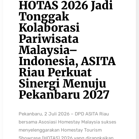
HOTAS 2026 Jadi
Tonggak
Kolaborasi
Pariwisata
Malaysia–
Indonesia, ASITA
Riau Perkuat
Sinergi Menuju
Pekanbaru 2027
Pekanbaru, 2 Juli 2026 – DPD ASITA Riau
bersama Asosiasi Homestay Malaysia sukses
menyelenggarakan Homestay Tourism
Showcase (HOTAS) 2026 yang dirangkaikan