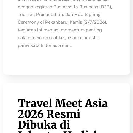
dengan kegiatan Business to Business (B2B),
Tourism Presentation, dan MoU Signing
Ceremony di Pekanbaru, Kamis (2/7/2026).
Kegiatan ini menjadi momentum penting
dalam memperkuat kerja sama industri
pariwisata Indonesia dan…
Travel Meet Asia
2026 Resmi
Dibuka di