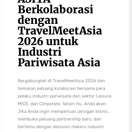
Berkolaborasi
dengan
TravelMeetAsia
2026 untuk
Industri
Pariwisata Asia
Bergabunglah di TravelMeetAsia 2026 dan
temukan peluang kolaborasi bersama para
pelaku industri pariwisata dari sektor Leisure,
MICE, dan Corporate. Selain itu, Anda akan:
Jika Anda ingin memperluas jaringan bisnis,
membuka peluang partnership baru, dan
bertemu dengan decision makers industri