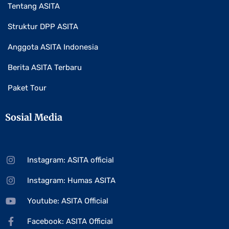
Tentang ASITA
Struktur DPP ASITA
Anggota ASITA Indonesia
Berita ASITA Terbaru
Paket Tour
Sosial Media
Instagram: ASITA official
Instagram: Humas ASITA
Youtube: ASITA Official
Facebook: ASITA Official