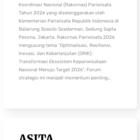
Koordinasi Nasional (Rakornas) Pariwisata
Tahun 2026 yang diselenggarakan oleh
Kementerian Pariwisata Republik Indonesia di
Balairung Soesilo Soedarman, Gedung Sapta
Pesona, Jakarta. Rakornas Pariwisata 2026
mengusung tema “Optimalisasi, Resiliensi,
Inovasi, dan Keberlanjutan (ORIK):
Transformasi Ekosistem Kepariwisataan
Nasional Menuju Target 2026”. Forum
strategis ini menjadi momentum penting…
ASITA