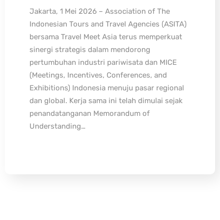
Jakarta, 1 Mei 2026 – Association of The
Indonesian Tours and Travel Agencies (ASITA)
bersama Travel Meet Asia terus memperkuat
sinergi strategis dalam mendorong
pertumbuhan industri pariwisata dan MICE
(Meetings, Incentives, Conferences, and
Exhibitions) Indonesia menuju pasar regional
dan global. Kerja sama ini telah dimulai sejak
penandatanganan Memorandum of
Understanding…