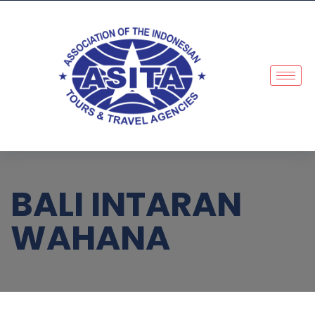
BALI INTARAN
WAHANA