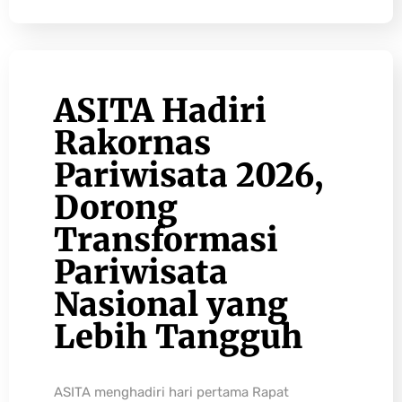
ASITA Hadiri
Rakornas
Pariwisata 2026,
Dorong
Transformasi
Pariwisata
Nasional yang
Lebih Tangguh
ASITA menghadiri hari pertama Rapat