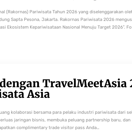
nal (Rakornas) Pariwisata Tahun 2026 yang diselenggarakan ole
edung Sapta Pesona, Jakarta. Rakornas Pariwisata 2026 mengus
rmasi Ekosistem Kepariwisataan Nasional Menuju Target 2026”. Fo
 dengan TravelMeetAsia 
isata Asia
ng kolaborasi bersama para pelaku industri pariwisata dari sek
perluas jaringan bisnis, membuka peluang partnership baru, da
Dapatkan complimentary trade visitor pass Anda…