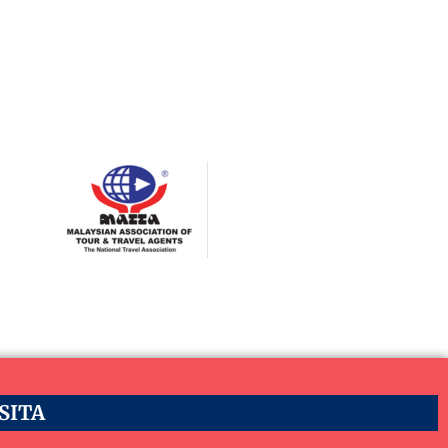
ASITA