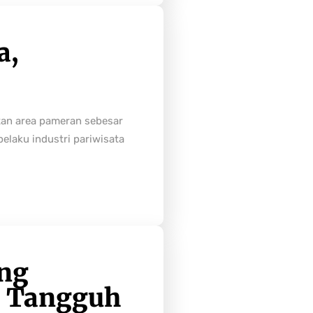
a,
tan area pameran sebesar
laku industri pariwisata
ong
h Tangguh