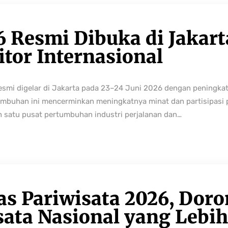
6 Resmi Dibuka di Jakart
tor Internasional
resmi digelar di Jakarta pada 23–24 Juni 2026 dengan peningka
buhan ini mencerminkan meningkatnya minat dan partisipasi pe
h satu pusat pertumbuhan industri perjalanan dan…
as Pariwisata 2026, Dor
sata Nasional yang Lebi