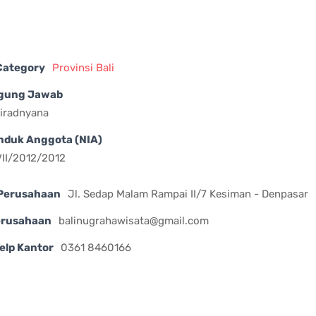
 Category
Provinsi Bali
gung Jawab
Wiradnyana
nduk Anggota (NIA)
II/2012/2012
Perusahaan
Jl. Sedap Malam Rampai II/7 Kesiman - Denpasar
erusahaan
balinugrahawisata@gmail.com
elp Kantor
0361 8460166