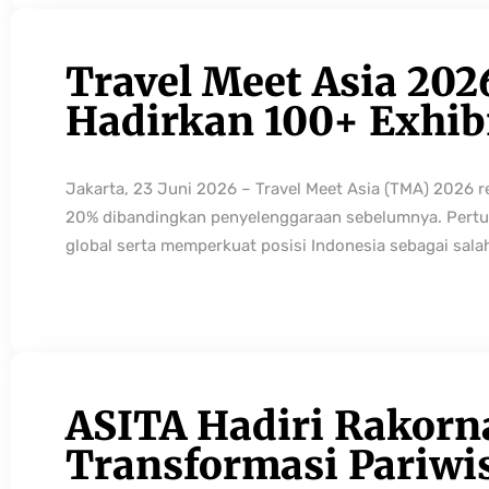
Travel Meet Asia 202
Hadirkan 100+ Exhibi
Jakarta, 23 Juni 2026 – Travel Meet Asia (TMA) 2026 
20% dibandingkan penyelenggaraan sebelumnya. Pertum
global serta memperkuat posisi Indonesia sebagai sala
ASITA Hadiri Rakorn
Transformasi Pariwi