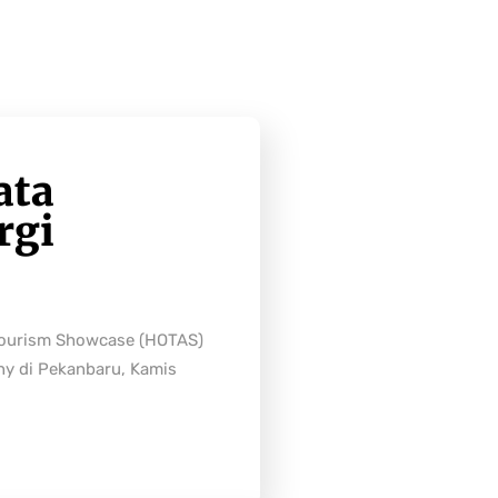
ata
rgi
Tourism Showcase (HOTAS)
ny di Pekanbaru, Kamis