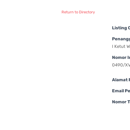
Return to Directory
Listing
Penang
I Ketut 
Nomor I
0490/XV
Alamat 
Email P
Nomor T