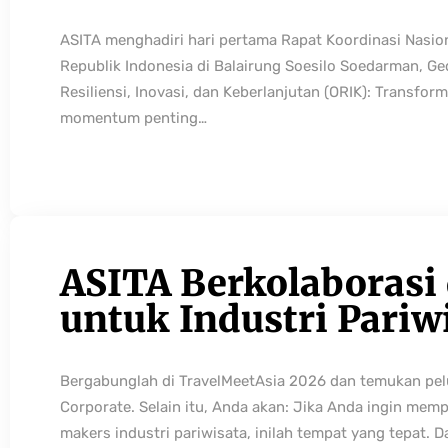
ASITA menghadiri hari pertama Rapat Koordinasi Nasio
Republik Indonesia di Balairung Soesilo Soedarman, G
Resiliensi, Inovasi, dan Keberlanjutan (ORIK): Transfo
momentum penting…
ASITA Berkolaborasi
untuk Industri Pariw
Bergabunglah di TravelMeetAsia 2026 dan temukan pelua
Corporate. Selain itu, Anda akan: Jika Anda ingin mem
makers industri pariwisata, inilah tempat yang tepat. 