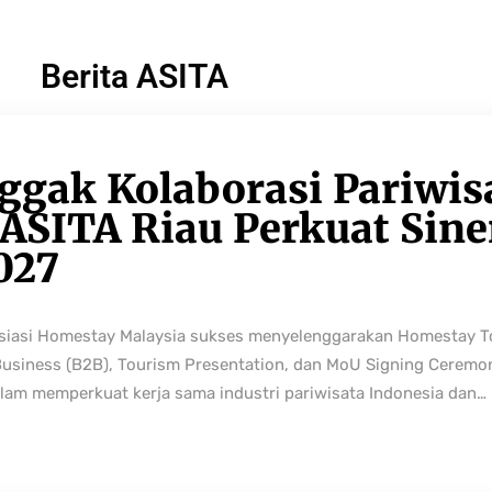
Berita ASITA
ggak Kolaborasi Pariwis
ASITA Riau Perkuat Sine
027
osiasi Homestay Malaysia sukses menyelenggarakan Homestay 
Business (B2B), Tourism Presentation, dan MoU Signing Ceremo
lam memperkuat kerja sama industri pariwisata Indonesia dan…