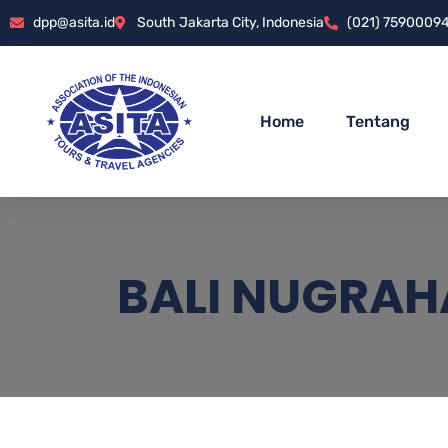
dpp@asita.id
South Jakarta City, Indonesia
(021) 7590009
Home
Tentang
BALI NUGRAH