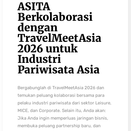
ASITA
Berkolaborasi
dengan
TravelMeetAsia
2026 untuk
Industri
Pariwisata Asia
Bergabunglah di TravelMeetAsia 2026 dan
temukan peluang kolaborasi bersama para
pelaku industri pariwisata dari sektor Leisure,
MICE, dan Corporate. Selain itu, Anda akan:
Jika Anda ingin memperluas jaringan bisnis,
membuka peluang partnership baru, dan