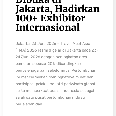
Jakarta, Hadirkan
100+ Exhibitor
Internasional
Jakarta, 23 Juni 2026 – Travel Meet Asia
(TMA) 2026 resmi digelar di Jakarta pada 23–
24 Juni 2026 dengan peningkatan area
pameran sebesar 20% dibandingkan
penyelenggaraan sebelumnya. Pertumbuhan
ini mencerminkan meningkatnya minat dan
partisipasi pelaku industri pariwisata global
serta memperkuat posisi Indonesia sebagai
salah satu pusat pertumbuhan industri
perjalanan dan…