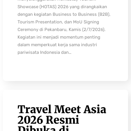
Showcase (HOTAS) 2026 yang dirangkaikan
dengan kegiatan Business to Business (B2B),
Tourism Presentation, dan MoU Signing
Ceremony di Pekanbaru, Kamis (2/7/2026).
Kegiatan ini menjadi momentum penting
dalam memperkuat kerja sama industri
pariwisata Indonesia dan…
Travel Meet Asia
2026 Resmi
Dibuka di