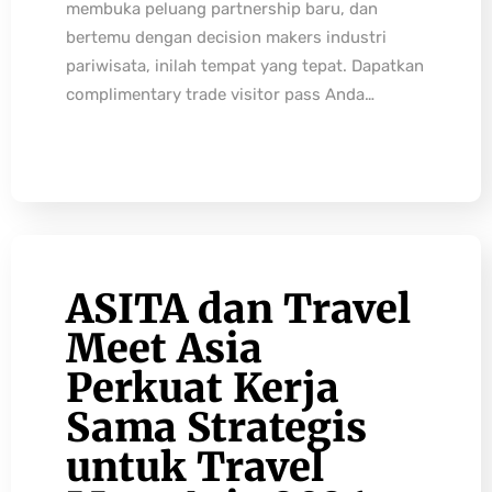
membuka peluang partnership baru, dan
bertemu dengan decision makers industri
pariwisata, inilah tempat yang tepat. Dapatkan
complimentary trade visitor pass Anda…
ASITA dan Travel
Meet Asia
Perkuat Kerja
Sama Strategis
untuk Travel