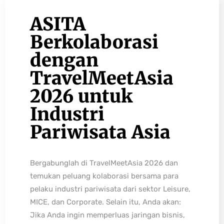
ASITA
Berkolaborasi
dengan
TravelMeetAsia
2026 untuk
Industri
Pariwisata Asia
Bergabunglah di TravelMeetAsia 2026 dan
temukan peluang kolaborasi bersama para
pelaku industri pariwisata dari sektor Leisure,
MICE, dan Corporate. Selain itu, Anda akan:
Jika Anda ingin memperluas jaringan bisnis,