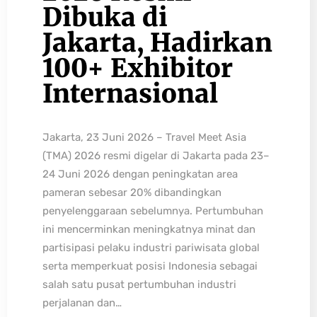
Dibuka di
Jakarta, Hadirkan
100+ Exhibitor
Internasional
Jakarta, 23 Juni 2026 – Travel Meet Asia
(TMA) 2026 resmi digelar di Jakarta pada 23–
24 Juni 2026 dengan peningkatan area
pameran sebesar 20% dibandingkan
penyelenggaraan sebelumnya. Pertumbuhan
ini mencerminkan meningkatnya minat dan
partisipasi pelaku industri pariwisata global
serta memperkuat posisi Indonesia sebagai
salah satu pusat pertumbuhan industri
perjalanan dan…