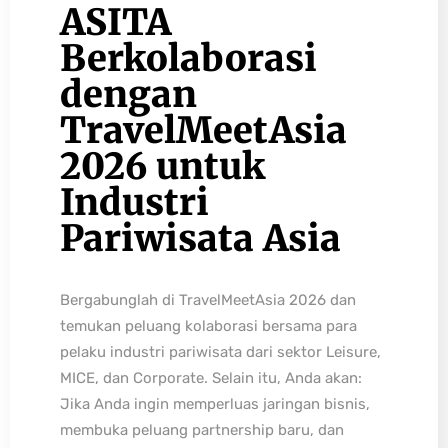
ASITA
Berkolaborasi
dengan
TravelMeetAsia
2026 untuk
Industri
Pariwisata Asia
Bergabunglah di TravelMeetAsia 2026 dan
temukan peluang kolaborasi bersama para
pelaku industri pariwisata dari sektor Leisure,
MICE, dan Corporate. Selain itu, Anda akan:
Jika Anda ingin memperluas jaringan bisnis,
membuka peluang partnership baru, dan