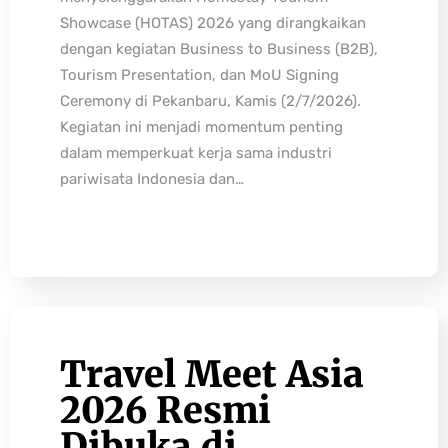
Showcase (HOTAS) 2026 yang dirangkaikan
dengan kegiatan Business to Business (B2B),
Tourism Presentation, dan MoU Signing
Ceremony di Pekanbaru, Kamis (2/7/2026).
Kegiatan ini menjadi momentum penting
dalam memperkuat kerja sama industri
pariwisata Indonesia dan…
Travel Meet Asia
2026 Resmi
Dibuka di