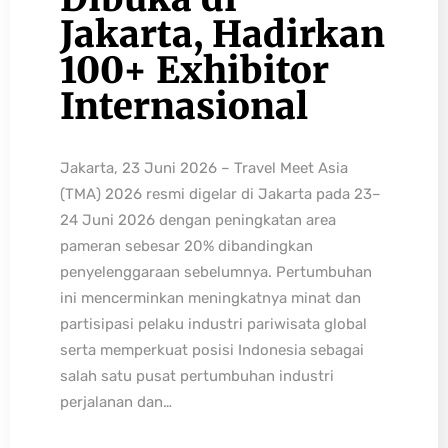
Jakarta, Hadirkan
100+ Exhibitor
Internasional
Jakarta, 23 Juni 2026 – Travel Meet Asia
(TMA) 2026 resmi digelar di Jakarta pada 23–
24 Juni 2026 dengan peningkatan area
pameran sebesar 20% dibandingkan
penyelenggaraan sebelumnya. Pertumbuhan
ini mencerminkan meningkatnya minat dan
partisipasi pelaku industri pariwisata global
serta memperkuat posisi Indonesia sebagai
salah satu pusat pertumbuhan industri
perjalanan dan…