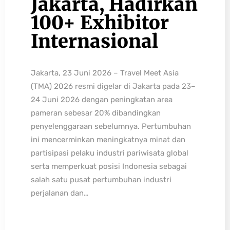
Jakarta, Hadirkan
100+ Exhibitor
Internasional
Jakarta, 23 Juni 2026 – Travel Meet Asia
(TMA) 2026 resmi digelar di Jakarta pada 23–
24 Juni 2026 dengan peningkatan area
pameran sebesar 20% dibandingkan
penyelenggaraan sebelumnya. Pertumbuhan
ini mencerminkan meningkatnya minat dan
partisipasi pelaku industri pariwisata global
serta memperkuat posisi Indonesia sebagai
salah satu pusat pertumbuhan industri
perjalanan dan…