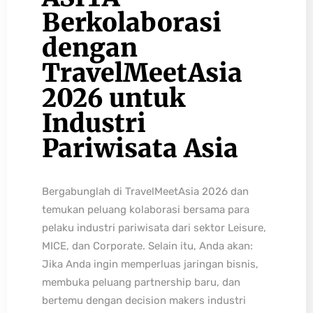
Berkolaborasi
dengan
TravelMeetAsia
2026 untuk
Industri
Pariwisata Asia
Bergabunglah di TravelMeetAsia 2026 dan
temukan peluang kolaborasi bersama para
pelaku industri pariwisata dari sektor Leisure,
MICE, dan Corporate. Selain itu, Anda akan:
Jika Anda ingin memperluas jaringan bisnis,
membuka peluang partnership baru, dan
bertemu dengan decision makers industri