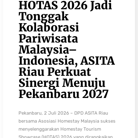
HOTAS 2026 Jadi
Tonggak
Kolaborasi
Pariwisata
Malaysia–
Indonesia, ASITA
Riau Perkuat
Sinergi Menuju
Pekanbaru 2027
Pekanbaru, 2 Juli 2026 – DPD ASITA Riau
bersama Asosiasi Homestay Malaysia sukses
menyelenggarakan Homestay Tourism
Showcase (HOTAS) 2026 yang dirangkaikan