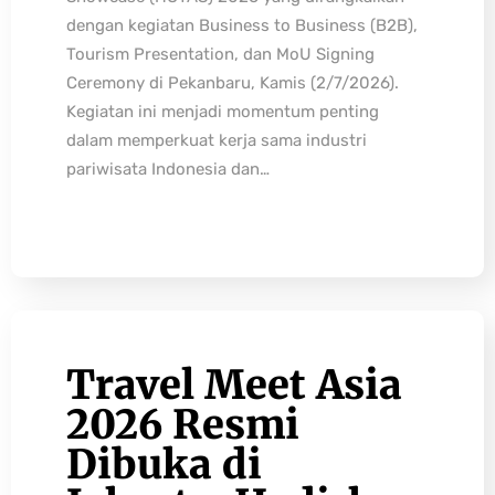
dengan kegiatan Business to Business (B2B),
Tourism Presentation, dan MoU Signing
Ceremony di Pekanbaru, Kamis (2/7/2026).
Kegiatan ini menjadi momentum penting
dalam memperkuat kerja sama industri
pariwisata Indonesia dan…
Travel Meet Asia
2026 Resmi
Dibuka di