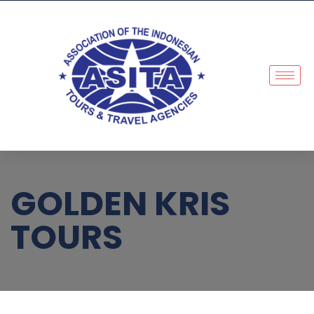
GOLDEN KRIS
TOURS