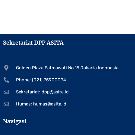
Sekretariat DPP ASITA
Golden Plaza Fatmawati No.15 Jakarta Indonesia
Phone: (021) 75900094
Sekretariat:
dpp@asita.id
Humas:
humas@asita.id
Navigasi