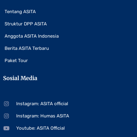
Tentang ASITA
Struktur DPP ASITA
Anggota ASITA Indonesia
Berita ASITA Terbaru
Paket Tour
Sosial Media
Instagram: ASITA official
Instagram: Humas ASITA
Youtube: ASITA Official