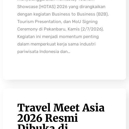
Showcase (HOTAS) 2026 yang dirangkaikan
dengan kegiatan Business to Business (B2B),
Tourism Presentation, dan MoU Signing
Ceremony di Pekanbaru, Kamis (2/7/2026).
Kegiatan ini menjadi momentum penting
dalam memperkuat kerja sama industri
pariwisata Indonesia dan…
Travel Meet Asia
2026 Resmi
Dibuka di