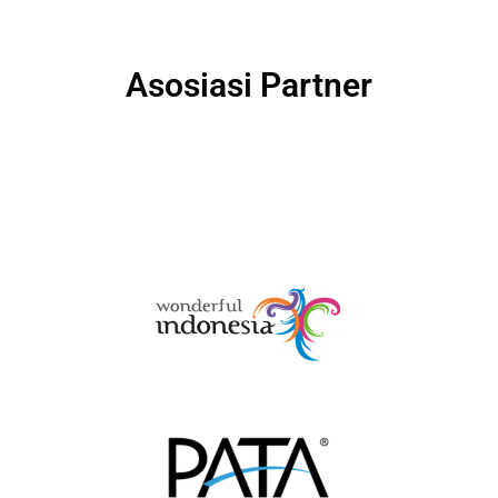
Asosiasi Partner