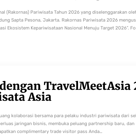
nal (Rakornas) Pariwisata Tahun 2026 yang diselenggarakan ole
edung Sapta Pesona, Jakarta. Rakornas Pariwisata 2026 mengus
rmasi Ekosistem Kepariwisataan Nasional Menuju Target 2026”. Fo
 dengan TravelMeetAsia 
isata Asia
ng kolaborasi bersama para pelaku industri pariwisata dari sek
perluas jaringan bisnis, membuka peluang partnership baru, da
Dapatkan complimentary trade visitor pass Anda…