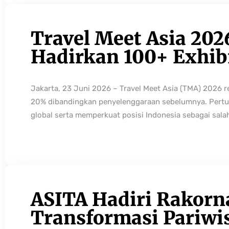
Travel Meet Asia 202
Hadirkan 100+ Exhibi
Jakarta, 23 Juni 2026 – Travel Meet Asia (TMA) 2026 
20% dibandingkan penyelenggaraan sebelumnya. Pertum
global serta memperkuat posisi Indonesia sebagai sala
ASITA Hadiri Rakorn
Transformasi Pariwi