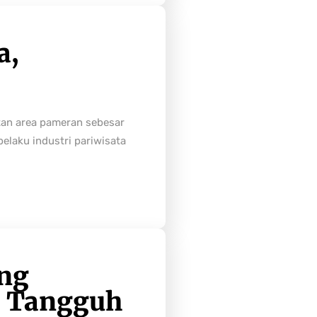
a,
tan area pameran sebesar
laku industri pariwisata
ong
h Tangguh