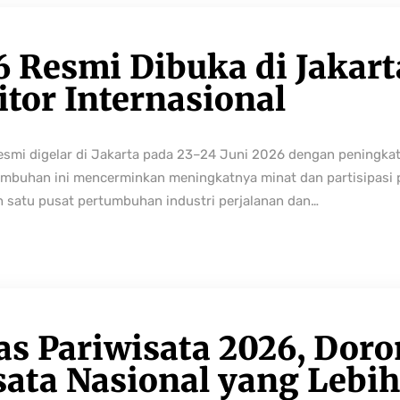
6 Resmi Dibuka di Jakart
tor Internasional
resmi digelar di Jakarta pada 23–24 Juni 2026 dengan peningka
buhan ini mencerminkan meningkatnya minat dan partisipasi pe
h satu pusat pertumbuhan industri perjalanan dan…
as Pariwisata 2026, Dor
sata Nasional yang Lebi