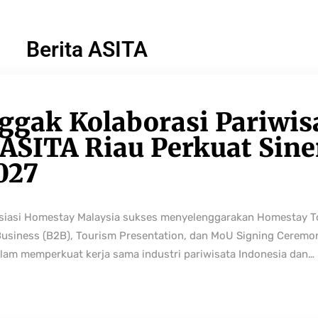
Berita ASITA
ggak Kolaborasi Pariwis
ASITA Riau Perkuat Sine
027
osiasi Homestay Malaysia sukses menyelenggarakan Homestay 
Business (B2B), Tourism Presentation, dan MoU Signing Ceremo
lam memperkuat kerja sama industri pariwisata Indonesia dan…