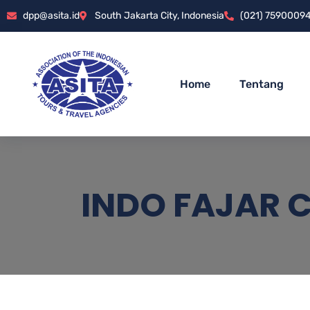
dpp@asita.id
South Jakarta City, Indonesia
(021) 7590009
Home
Tentang
INDO FAJAR 