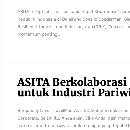
ASITA menghadiri hari pertama Rapat Koordinasi Nasio
Republik Indonesia di Balairung Soesilo Soedarman, G
Resiliensi, Inovasi, dan Keberlanjutan (ORIK): Transfo
momentum penting…
ASITA Berkolaborasi
untuk Industri Pariw
Bergabunglah di TravelMeetAsia 2026 dan temukan pelua
Corporate. Selain itu, Anda akan: Jika Anda ingin mem
makers industri pariwisata, inilah tempat yang tepat. 