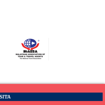
ASITA