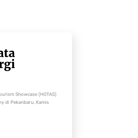
ata
rgi
Tourism Showcase (HOTAS)
ny di Pekanbaru, Kamis