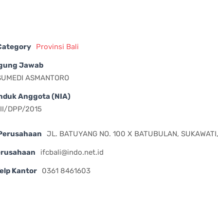
 Category
Provinsi Bali
gung Jawab
 SUMEDI ASMANTORO
nduk Anggota (NIA)
II/DPP/2015
Perusahaan
JL. BATUYANG NO. 100 X BATUBULAN, SUKAWATI
erusahaan
ifcbali@indo.net.id
elp Kantor
0361 8461603