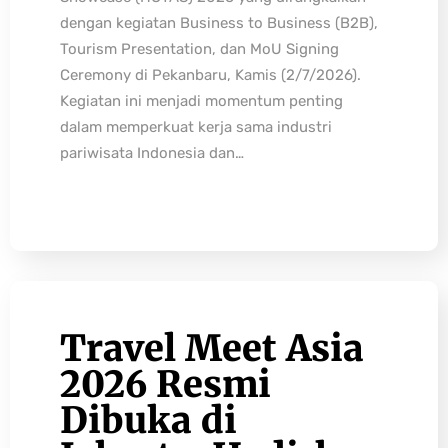
dengan kegiatan Business to Business (B2B),
Tourism Presentation, dan MoU Signing
Ceremony di Pekanbaru, Kamis (2/7/2026).
Kegiatan ini menjadi momentum penting
dalam memperkuat kerja sama industri
pariwisata Indonesia dan…
Travel Meet Asia
2026 Resmi
Dibuka di