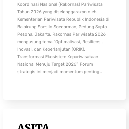
Koordinasi Nasional (Rakornas) Pariwisata
Tahun 2026 yang diselenggarakan oleh
Kementerian Pariwisata Republik Indonesia di
Balairung Soesilo Soedarman, Gedung Sapta
Pesona, Jakarta. Rakornas Pariwisata 2026
mengusung tema “Optimalisasi, Resiliensi,
Inovasi, dan Keberlanjutan (ORIK):
Transformasi Ekosistem Kepariwisataan
Nasional Menuju Target 2026”. Forum
strategis ini menjadi momentum penting…
ASITA