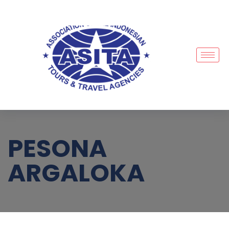
PESONA
ARGALOKA