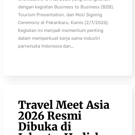
dengan kegiatan Business to Business (B2B),
Tourism Presentation, dan MoU Signing
Ceremony di Pekanbaru, Kamis (2/7/2026).
Kegiatan ini menjadi momentum penting
dalam memperkuat kerja sama industri
pariwisata Indonesia dan…
Travel Meet Asia
2026 Resmi
Dibuka di