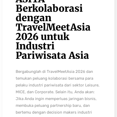
Berkolaborasi
dengan
TravelMeetAsia
2026 untuk
Industri
Pariwisata Asia
Bergabunglah di TravelMeetAsia 2026 dan
temukan peluang kolaborasi bersama para
pelaku industri pariwisata dari sektor Leisure,
MICE, dan Corporate. Selain itu, Anda akan:
Jika Anda ingin memperluas jaringan bisnis,
membuka peluang partnership baru, dan
bertemu dengan decision makers industri