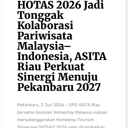
HOTAS 2026 Jadi
Tonggak
Kolaborasi
Pariwisata
Malaysia–
Indonesia, ASITA
Riau Perkuat
Sinergi Menuju
Pekanbaru 2027
Pekanbaru, 2 Juli 2026 – DPD ASITA Riau
bersama Asosiasi Homestay Malaysia sukses
menyelenggarakan Homestay Tourism
Showcase (HOTAS) 2026 yang dirangkaikan