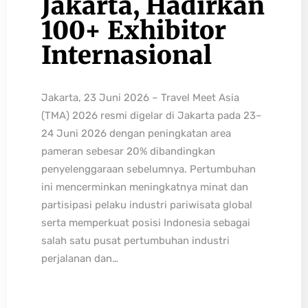
Jakarta, Hadirkan
100+ Exhibitor
Internasional
Jakarta, 23 Juni 2026 – Travel Meet Asia
(TMA) 2026 resmi digelar di Jakarta pada 23–
24 Juni 2026 dengan peningkatan area
pameran sebesar 20% dibandingkan
penyelenggaraan sebelumnya. Pertumbuhan
ini mencerminkan meningkatnya minat dan
partisipasi pelaku industri pariwisata global
serta memperkuat posisi Indonesia sebagai
salah satu pusat pertumbuhan industri
perjalanan dan…