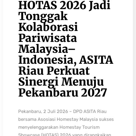
HOTAS 2026 Jadi
Tonggak
Kolaborasi
Pariwisata
Malaysia–
Indonesia, ASITA
Riau Perkuat
Sinergi Menuju
Pekanbaru 2027
Pekanbaru, 2 Juli 2026 – DPD ASITA Riau
bersama Asosiasi Homestay Malaysia sukses
menyelenggarakan Homestay Tourism
Showcase (HOTAS) 2026 yang dirangkaikan