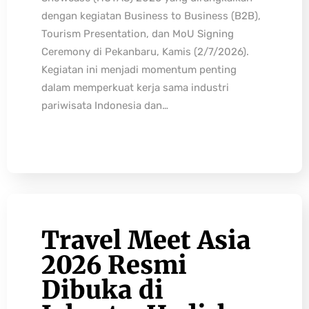
dengan kegiatan Business to Business (B2B),
Tourism Presentation, dan MoU Signing
Ceremony di Pekanbaru, Kamis (2/7/2026).
Kegiatan ini menjadi momentum penting
dalam memperkuat kerja sama industri
pariwisata Indonesia dan…
Travel Meet Asia
2026 Resmi
Dibuka di