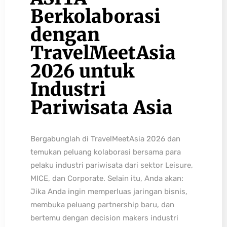
Berkolaborasi
dengan
TravelMeetAsia
2026 untuk
Industri
Pariwisata Asia
Bergabunglah di TravelMeetAsia 2026 dan
temukan peluang kolaborasi bersama para
pelaku industri pariwisata dari sektor Leisure,
MICE, dan Corporate. Selain itu, Anda akan:
Jika Anda ingin memperluas jaringan bisnis,
membuka peluang partnership baru, dan
bertemu dengan decision makers industri