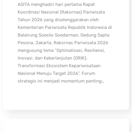
ASITA menghadiri hari pertama Rapat
Koordinasi Nasional (Rakornas) Pariwisata
Tahun 2026 yang diselenggarakan oleh
Kementerian Pariwisata Republik Indonesia di
Balairung Soesilo Soedarman, Gedung Sapta
Pesona, Jakarta. Rakornas Pariwisata 2026
mengusung tema “Optimalisasi, Resiliensi,
Inovasi, dan Keberlanjutan (ORIK):
Transformasi Ekosistem Kepariwisataan
Nasional Menuju Target 2026”. Forum
strategis ini menjadi momentum penting…