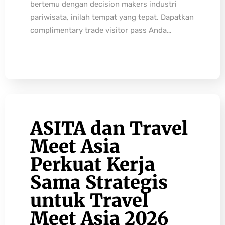
bertemu dengan decision makers industri
pariwisata, inilah tempat yang tepat. Dapatkan
complimentary trade visitor pass Anda…
ASITA dan Travel
Meet Asia
Perkuat Kerja
Sama Strategis
untuk Travel
Meet Asia 2026