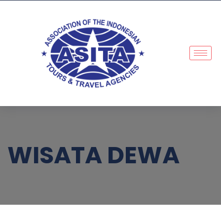
WISATA DEWA