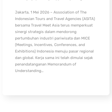
Jakarta, 1 Mei 2026 – Association of The
Indonesian Tours and Travel Agencies (ASITA)
bersama Travel Meet Asia terus memperkuat
sinergi strategis dalam mendorong
pertumbuhan industri pariwisata dan MICE
(Meetings, Incentives, Conferences, and
Exhibitions) Indonesia menuju pasar regional
dan global. Kerja sama ini telah dimulai sejak
penandatanganan Memorandum of
Understanding…