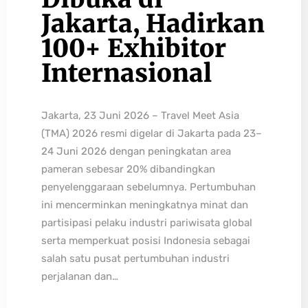
Jakarta, Hadirkan
100+ Exhibitor
Internasional
Jakarta, 23 Juni 2026 – Travel Meet Asia
(TMA) 2026 resmi digelar di Jakarta pada 23–
24 Juni 2026 dengan peningkatan area
pameran sebesar 20% dibandingkan
penyelenggaraan sebelumnya. Pertumbuhan
ini mencerminkan meningkatnya minat dan
partisipasi pelaku industri pariwisata global
serta memperkuat posisi Indonesia sebagai
salah satu pusat pertumbuhan industri
perjalanan dan…