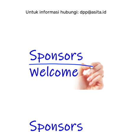
Untuk informasi hubungi:
dpp@asita.id