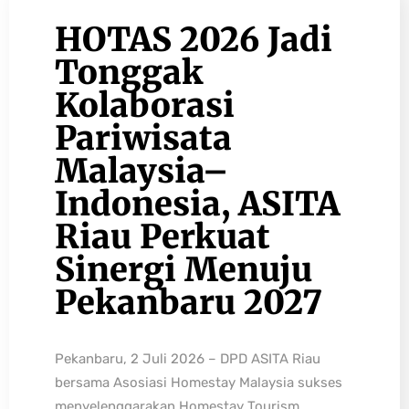
HOTAS 2026 Jadi
Tonggak
Kolaborasi
Pariwisata
Malaysia–
Indonesia, ASITA
Riau Perkuat
Sinergi Menuju
Pekanbaru 2027
Pekanbaru, 2 Juli 2026 – DPD ASITA Riau
bersama Asosiasi Homestay Malaysia sukses
menyelenggarakan Homestay Tourism