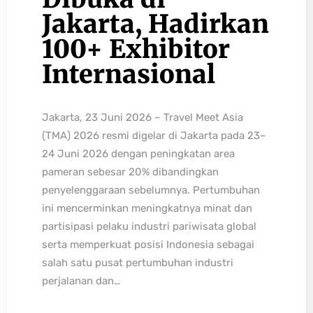
Jakarta, Hadirkan
100+ Exhibitor
Internasional
Jakarta, 23 Juni 2026 – Travel Meet Asia
(TMA) 2026 resmi digelar di Jakarta pada 23–
24 Juni 2026 dengan peningkatan area
pameran sebesar 20% dibandingkan
penyelenggaraan sebelumnya. Pertumbuhan
ini mencerminkan meningkatnya minat dan
partisipasi pelaku industri pariwisata global
serta memperkuat posisi Indonesia sebagai
salah satu pusat pertumbuhan industri
perjalanan dan…