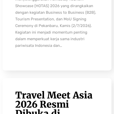
Showcase (HOTAS) 2026 yang dirangkaikan
dengan kegiatan Business to Business (B2B),
Tourism Presentation, dan MoU Signing
Ceremony di Pekanbaru, Kamis (2/7/2026).
Kegiatan ini menjadi momentum penting
dalam memperkuat kerja sama industri
pariwisata Indonesia dan…
Travel Meet Asia
2026 Resmi
Dibuka di