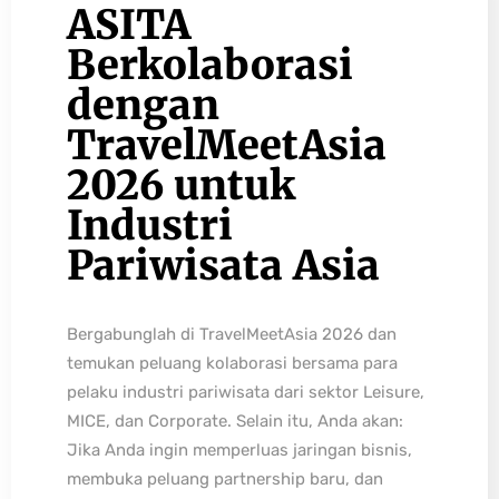
ASITA
Berkolaborasi
dengan
TravelMeetAsia
2026 untuk
Industri
Pariwisata Asia
Bergabunglah di TravelMeetAsia 2026 dan
temukan peluang kolaborasi bersama para
pelaku industri pariwisata dari sektor Leisure,
MICE, dan Corporate. Selain itu, Anda akan:
Jika Anda ingin memperluas jaringan bisnis,
membuka peluang partnership baru, dan