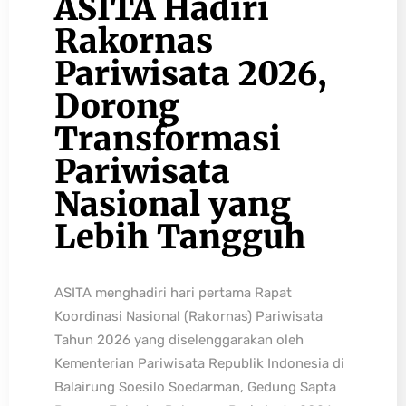
ASITA Hadiri
Rakornas
Pariwisata 2026,
Dorong
Transformasi
Pariwisata
Nasional yang
Lebih Tangguh
ASITA menghadiri hari pertama Rapat
Koordinasi Nasional (Rakornas) Pariwisata
Tahun 2026 yang diselenggarakan oleh
Kementerian Pariwisata Republik Indonesia di
Balairung Soesilo Soedarman, Gedung Sapta