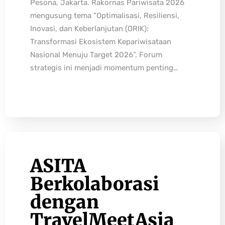
Pesona, Jakarta. Rakornas Pariwisata 2026
mengusung tema “Optimalisasi, Resiliensi,
Inovasi, dan Keberlanjutan (ORIK):
Transformasi Ekosistem Kepariwisataan
Nasional Menuju Target 2026”. Forum
strategis ini menjadi momentum penting…
ASITA
Berkolaborasi
dengan
TravelMeetAsia