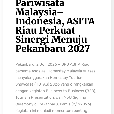
Pariwisata
Malaysia–
Indonesia, ASITA
Riau Perkuat
Sinergi Menuju
Pekanbaru 2027
Pekanbaru, 2 Juli 2026 – DPD ASITA Riau
bersama Asosiasi Homestay Malaysia sukses
menyelenggarakan Homestay Tourism
Showcase (HOTAS) 2026 yang dirangkaikan
dengan kegiatan Business to Business (B2B),
Tourism Presentation, dan MoU Signing
Ceremony di Pekanbaru, Kamis (2/7/2026).
Kegiatan ini menjadi momentum penting