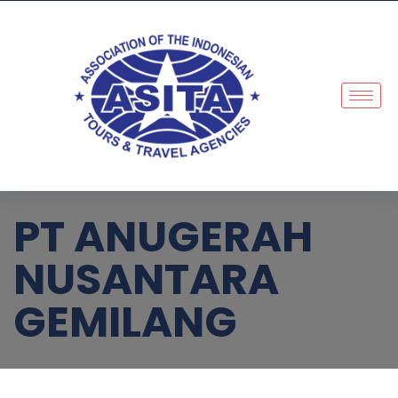
PT ANUGERAH
NUSANTARA
GEMILANG