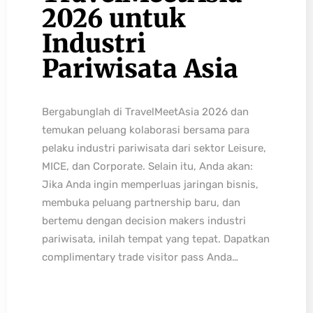
2026 untuk
Industri
Pariwisata Asia
Bergabunglah di TravelMeetAsia 2026 dan
temukan peluang kolaborasi bersama para
pelaku industri pariwisata dari sektor Leisure,
MICE, dan Corporate. Selain itu, Anda akan:
Jika Anda ingin memperluas jaringan bisnis,
membuka peluang partnership baru, dan
bertemu dengan decision makers industri
pariwisata, inilah tempat yang tepat. Dapatkan
complimentary trade visitor pass Anda…