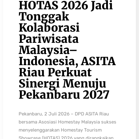
HOTAS 2026 Jadi
Tonggak
Kolaborasi
Pariwisata
Malaysia–
Indonesia, ASITA
Riau Perkuat
Sinergi Menuju
Pekanbaru 2027
Pekanbaru, 2 Juli 2026 – DPD ASITA Riau
bersama Asosiasi Homestay Malaysia sukses
menyelenggarakan Homestay Tourism
Showcase (HOTAS) 2026 yang dirangkaikan