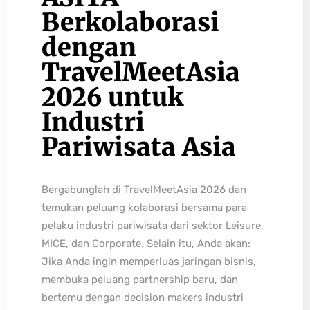
Berkolaborasi
dengan
TravelMeetAsia
2026 untuk
Industri
Pariwisata Asia
Bergabunglah di TravelMeetAsia 2026 dan
temukan peluang kolaborasi bersama para
pelaku industri pariwisata dari sektor Leisure,
MICE, dan Corporate. Selain itu, Anda akan:
Jika Anda ingin memperluas jaringan bisnis,
membuka peluang partnership baru, dan
bertemu dengan decision makers industri