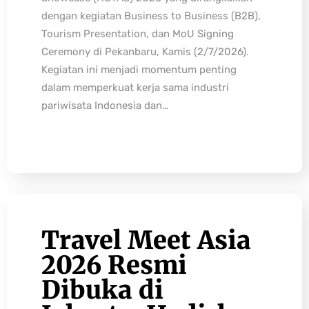
dengan kegiatan Business to Business (B2B),
Tourism Presentation, dan MoU Signing
Ceremony di Pekanbaru, Kamis (2/7/2026).
Kegiatan ini menjadi momentum penting
dalam memperkuat kerja sama industri
pariwisata Indonesia dan…
Travel Meet Asia
2026 Resmi
Dibuka di