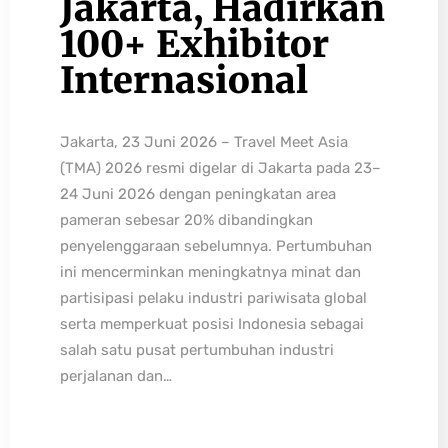
Jakarta, Hadirkan
100+ Exhibitor
Internasional
Jakarta, 23 Juni 2026 – Travel Meet Asia
(TMA) 2026 resmi digelar di Jakarta pada 23–
24 Juni 2026 dengan peningkatan area
pameran sebesar 20% dibandingkan
penyelenggaraan sebelumnya. Pertumbuhan
ini mencerminkan meningkatnya minat dan
partisipasi pelaku industri pariwisata global
serta memperkuat posisi Indonesia sebagai
salah satu pusat pertumbuhan industri
perjalanan dan…