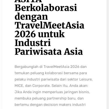
Berkolaborasi
dengan
TravelMeetAsia
2026 untuk
Industri
Pariwisata Asia
Bergabunglah di TravelMeetAsia 2026 dan
temukan peluang kolaborasi bersama para
pelaku industri pariwisata dari sektor Leisure,
MICE, dan Corporate. Selain itu, Anda akan:
Jika Anda ingin memperluas jaringan bisnis,
membuka peluang partnership baru, dan
bertemu dengan decision makers industri