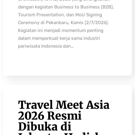
dengan kegiatan Business to Business (B2B),
Tourism Presentation, dan MoU Signing
Ceremony di Pekanbaru, Kamis (2/7/2026).
Kegiatan ini menjadi momentum penting
dalam memperkuat kerja sama industri
pariwisata Indonesia dan…
Travel Meet Asia
2026 Resmi
Dibuka di