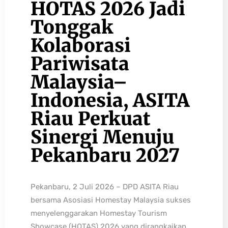
HOTAS 2026 Jadi
Tonggak
Kolaborasi
Pariwisata
Malaysia–
Indonesia, ASITA
Riau Perkuat
Sinergi Menuju
Pekanbaru 2027
Pekanbaru, 2 Juli 2026 – DPD ASITA Riau
bersama Asosiasi Homestay Malaysia sukses
menyelenggarakan Homestay Tourism
Showcase (HOTAS) 2026 yang dirangkaikan