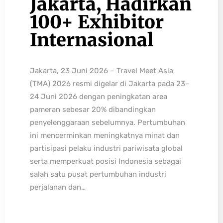
Jakarta, Hadirkan
100+ Exhibitor
Internasional
Jakarta, 23 Juni 2026 – Travel Meet Asia
(TMA) 2026 resmi digelar di Jakarta pada 23–
24 Juni 2026 dengan peningkatan area
pameran sebesar 20% dibandingkan
penyelenggaraan sebelumnya. Pertumbuhan
ini mencerminkan meningkatnya minat dan
partisipasi pelaku industri pariwisata global
serta memperkuat posisi Indonesia sebagai
salah satu pusat pertumbuhan industri
perjalanan dan…