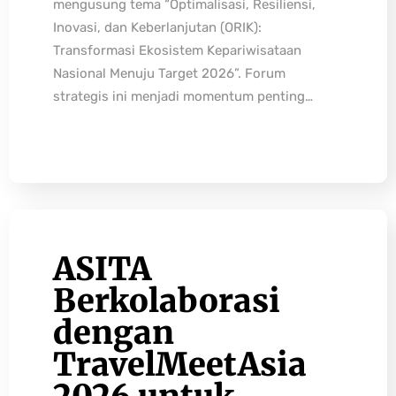
mengusung tema “Optimalisasi, Resiliensi,
Inovasi, dan Keberlanjutan (ORIK):
Transformasi Ekosistem Kepariwisataan
Nasional Menuju Target 2026”. Forum
strategis ini menjadi momentum penting…
ASITA
Berkolaborasi
dengan
TravelMeetAsia