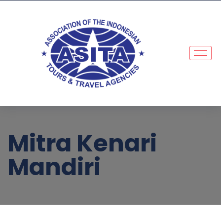
Mitra Kenari
Mandiri