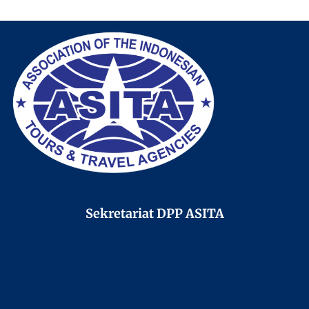
Sekretariat DPP ASITA