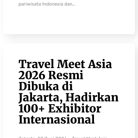
pariwisata Indonesia dan…
Travel Meet Asia
2026 Resmi
Dibuka di
Jakarta, Hadirkan
100+ Exhibitor
Internasional