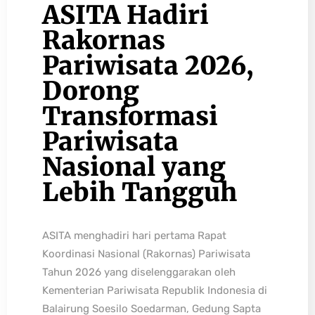
ASITA Hadiri
Rakornas
Pariwisata 2026,
Dorong
Transformasi
Pariwisata
Nasional yang
Lebih Tangguh
ASITA menghadiri hari pertama Rapat
Koordinasi Nasional (Rakornas) Pariwisata
Tahun 2026 yang diselenggarakan oleh
Kementerian Pariwisata Republik Indonesia di
Balairung Soesilo Soedarman, Gedung Sapta