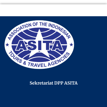
Sekretariat DPP ASITA