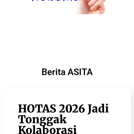
Berita ASITA
HOTAS 2026 Jadi
Tonggak
Kolaborasi