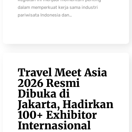
dalam memperkuat kerja sama industri
pariwisata Indonesia dan…
Travel Meet Asia
2026 Resmi
Dibuka di
Jakarta, Hadirkan
100+ Exhibitor
Internasional