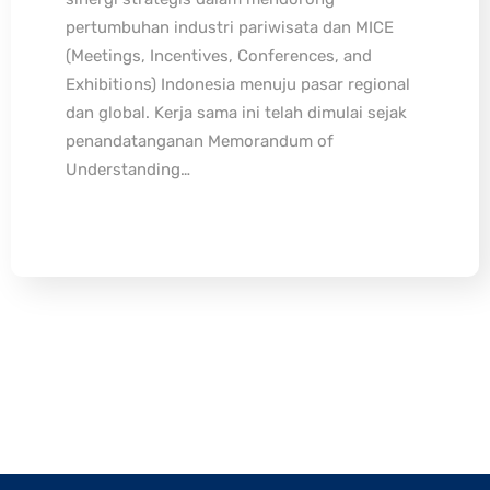
pertumbuhan industri pariwisata dan MICE
(Meetings, Incentives, Conferences, and
Exhibitions) Indonesia menuju pasar regional
dan global. Kerja sama ini telah dimulai sejak
penandatanganan Memorandum of
Understanding…