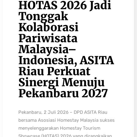
HOTAS 2026 Jadi
Tonggak
Kolaborasi
Pariwisata
Malaysia–
Indonesia, ASITA
Riau Perkuat
Sinergi Menuju
Pekanbaru 2027
Pekanbaru, 2 Juli 2026 – DPD ASITA Riau
bersama Asosiasi Homestay Malaysia sukses
menyelenggarakan Homestay Tourism
Showcase (HOTAS) 2026 yang dirangkaikan