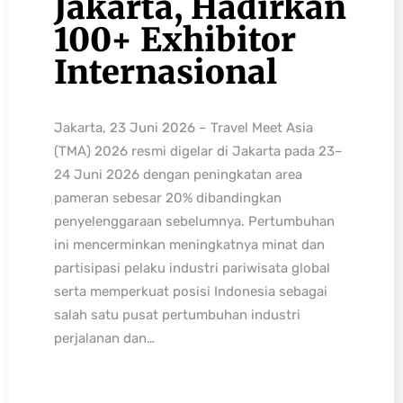
Jakarta, Hadirkan
100+ Exhibitor
Internasional
Jakarta, 23 Juni 2026 – Travel Meet Asia
(TMA) 2026 resmi digelar di Jakarta pada 23–
24 Juni 2026 dengan peningkatan area
pameran sebesar 20% dibandingkan
penyelenggaraan sebelumnya. Pertumbuhan
ini mencerminkan meningkatnya minat dan
partisipasi pelaku industri pariwisata global
serta memperkuat posisi Indonesia sebagai
salah satu pusat pertumbuhan industri
perjalanan dan…