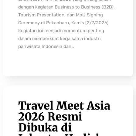
dengan kegiatan Business to Business (B2B),
Tourism Presentation, dan MoU Signing
Ceremony di Pekanbaru, Kamis (2/7/2026).
Kegiatan ini menjadi momentum penting
dalam memperkuat kerja sama industri
pariwisata Indonesia dan…
Travel Meet Asia
2026 Resmi
Dibuka di