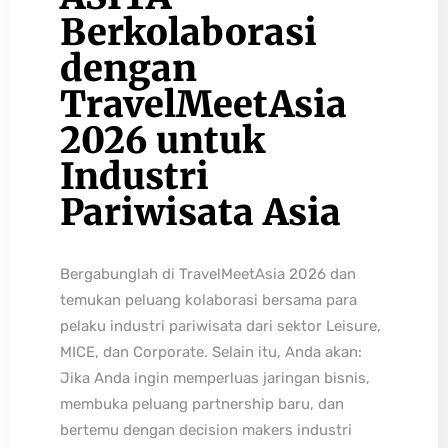
Berkolaborasi
dengan
TravelMeetAsia
2026 untuk
Industri
Pariwisata Asia
Bergabunglah di TravelMeetAsia 2026 dan
temukan peluang kolaborasi bersama para
pelaku industri pariwisata dari sektor Leisure,
MICE, dan Corporate. Selain itu, Anda akan:
Jika Anda ingin memperluas jaringan bisnis,
membuka peluang partnership baru, dan
bertemu dengan decision makers industri