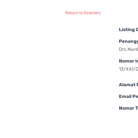
Return to Directory
Listing
Penang
Drs.Nur
Nomor I
13/XXI/
Alamat 
Email P
Nomor T