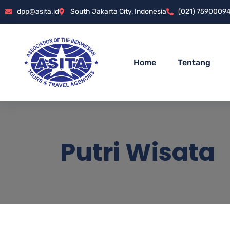
dpp@asita.id
South Jakarta City, Indonesia
(021) 7590009
Home
Tentang
Putri Wisata