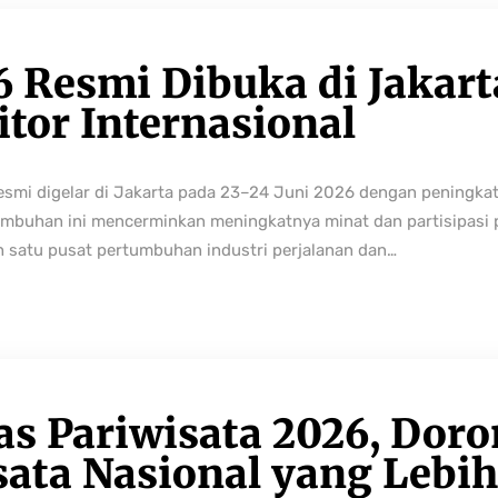
6 Resmi Dibuka di Jakart
tor Internasional
resmi digelar di Jakarta pada 23–24 Juni 2026 dengan peningka
buhan ini mencerminkan meningkatnya minat dan partisipasi pe
h satu pusat pertumbuhan industri perjalanan dan…
as Pariwisata 2026, Dor
sata Nasional yang Lebi