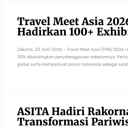
Travel Meet Asia 202
Hadirkan 100+ Exhibi
Jakarta, 23 Juni 2026 – Travel Meet Asia (TMA) 2026 
20% dibandingkan penyelenggaraan sebelumnya. Pertum
global serta memperkuat posisi Indonesia sebagai sala
ASITA Hadiri Rakorn
Transformasi Pariwi