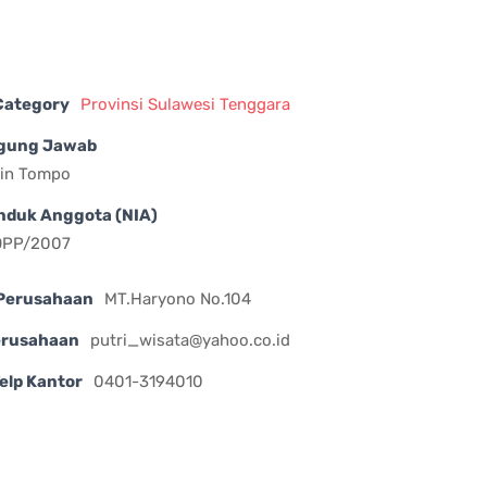
 Category
Provinsi Sulawesi Tenggara
gung Jawab
din Tompo
nduk Anggota (NIA)
DPP/2007
Perusahaan
MT.Haryono No.104
erusahaan
putri_wisata@yahoo.co.id
elp Kantor
0401-3194010