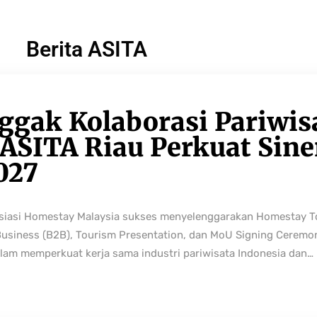
Berita ASITA
ggak Kolaborasi Pariwis
ASITA Riau Perkuat Sine
027
osiasi Homestay Malaysia sukses menyelenggarakan Homestay 
Business (B2B), Tourism Presentation, dan MoU Signing Ceremo
lam memperkuat kerja sama industri pariwisata Indonesia dan…