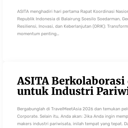
ASITA menghadiri hari pertama Rapat Koordinasi Nasio
Republik Indonesia di Balairung Soesilo Soedarman, G
Resiliensi, Inovasi, dan Keberlanjutan (ORIK): Transfo
momentum penting…
ASITA Berkolaborasi
untuk Industri Pariw
Bergabunglah di TravelMeetAsia 2026 dan temukan pelua
Corporate. Selain itu, Anda akan: Jika Anda ingin mem
makers industri pariwisata, inilah tempat yang tepat. 