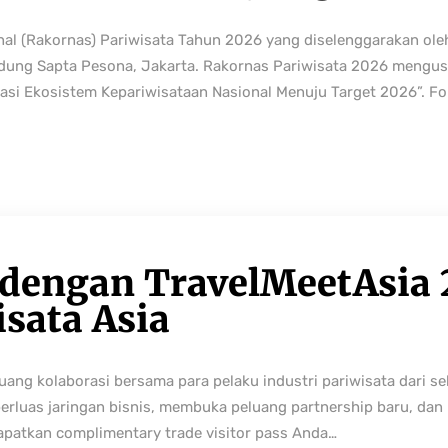
nal (Rakornas) Pariwisata Tahun 2026 yang diselenggarakan ole
edung Sapta Pesona, Jakarta. Rakornas Pariwisata 2026 mengus
rmasi Ekosistem Kepariwisataan Nasional Menuju Target 2026”. Fo
 dengan TravelMeetAsia 
isata Asia
ng kolaborasi bersama para pelaku industri pariwisata dari sek
perluas jaringan bisnis, membuka peluang partnership baru, da
Dapatkan complimentary trade visitor pass Anda…