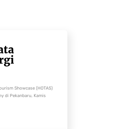
ata
rgi
Tourism Showcase (HOTAS)
ny di Pekanbaru, Kamis