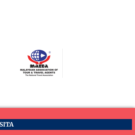
ASITA