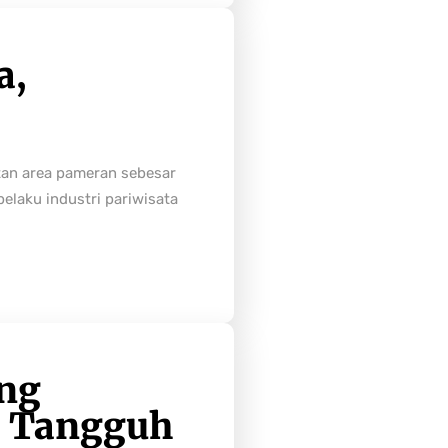
a,
tan area pameran sebesar
laku industri pariwisata
ong
h Tangguh