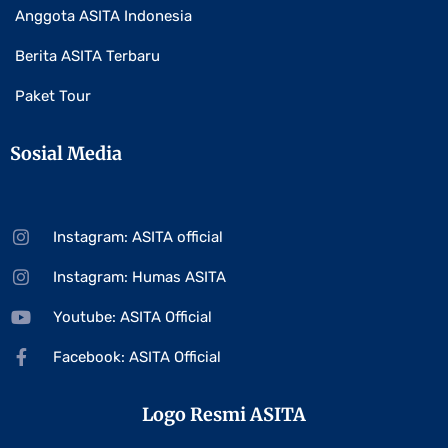
Anggota ASITA Indonesia
Berita ASITA Terbaru
Paket Tour
Sosial Media
Instagram: ASITA official
Instagram: Humas ASITA
Youtube: ASITA Official
Facebook: ASITA Official
Logo Resmi ASITA