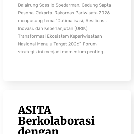
Balairung Soesilo Soedarman, Gedung Sapta
Pesona, Jakarta. Rakornas Pariwisata 2026
mengusung tema “Optimalisasi, Resiliensi,
Inovasi, dan Keberlanjutan (ORIK):
Transformasi Ekosistem Kepariwisataan
Nasional Menuju Target 2026”. Forum
strategis ini menjadi momentum penting…
ASITA
Berkolaborasi
dengan