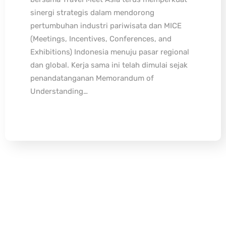
sinergi strategis dalam mendorong
pertumbuhan industri pariwisata dan MICE
(Meetings, Incentives, Conferences, and
Exhibitions) Indonesia menuju pasar regional
dan global. Kerja sama ini telah dimulai sejak
penandatanganan Memorandum of
Understanding…