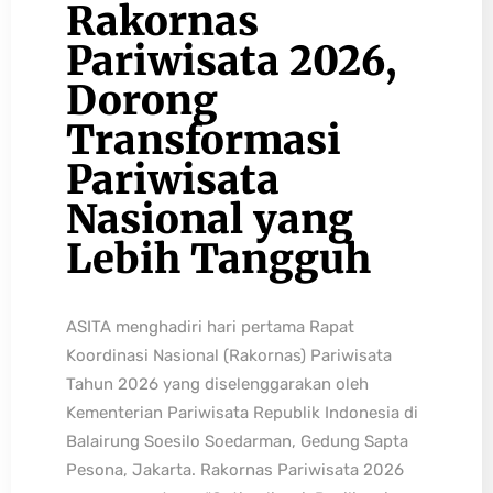
Rakornas
Pariwisata 2026,
Dorong
Transformasi
Pariwisata
Nasional yang
Lebih Tangguh
ASITA menghadiri hari pertama Rapat
Koordinasi Nasional (Rakornas) Pariwisata
Tahun 2026 yang diselenggarakan oleh
Kementerian Pariwisata Republik Indonesia di
Balairung Soesilo Soedarman, Gedung Sapta
Pesona, Jakarta. Rakornas Pariwisata 2026