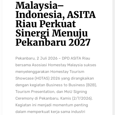
Malaysia–
Indonesia, ASITA
Riau Perkuat
Sinergi Menuju
Pekanbaru 2027
Pekanbaru, 2 Juli 2026 – DPD ASITA Riau
bersama Asosiasi Homestay Malaysia sukses
menyelenggarakan Homestay Tourism
Showcase (HOTAS) 2026 yang dirangkaikan
dengan kegiatan Business to Business (B2B),
Tourism Presentation, dan MoU Signing
Ceremony di Pekanbaru, Kamis (2/7/2026).
Kegiatan ini menjadi momentum penting
dalam memperkuat kerja sama industri