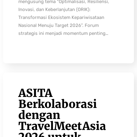
mengusung tema “Optimalisasi, Resiliensi,
Inovasi, dan Keberlanjutan (ORIK):
Transformasi Ekosistem Kepariwisataan
Nasional Menuju Target 2026”. Forum
strategis ini menjadi momentum penting…
ASITA
Berkolaborasi
dengan
TravelMeetAsia