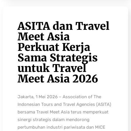
ASITA dan Travel
Meet Asia
Perkuat Kerja
Sama Strategis
untuk Travel
Meet Asia 2026
Jakarta, 1 Mei 2026 – Association of The
Indonesian Tours and Travel Agencies (ASITA)
bersama Travel Meet Asia terus memperkuat
sinergi strategis dalam mendorong
pertumbuhan industri pariwisata dan MICE