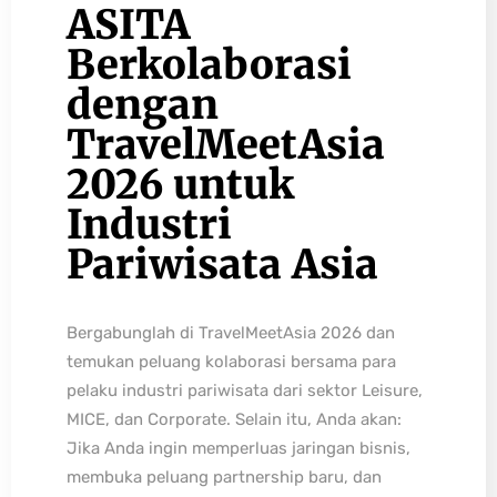
ASITA
Berkolaborasi
dengan
TravelMeetAsia
2026 untuk
Industri
Pariwisata Asia
Bergabunglah di TravelMeetAsia 2026 dan
temukan peluang kolaborasi bersama para
pelaku industri pariwisata dari sektor Leisure,
MICE, dan Corporate. Selain itu, Anda akan:
Jika Anda ingin memperluas jaringan bisnis,
membuka peluang partnership baru, dan