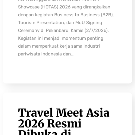
Showcase (HOTAS) 2026 yang dirangkaikan
dengan kegiatan Business to Business (B2B),
Tourism Presentation, dan MoU Signing
Ceremony di Pekanbaru, Kamis (2/7/2026).
Kegiatan ini menjadi momentum penting
dalam memperkuat kerja sama industri
pariwisata Indonesia dan…
Travel Meet Asia
2026 Resmi
Dibuka di