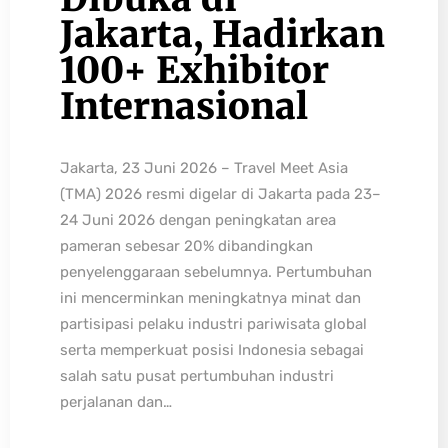
Jakarta, Hadirkan
100+ Exhibitor
Internasional
Jakarta, 23 Juni 2026 – Travel Meet Asia
(TMA) 2026 resmi digelar di Jakarta pada 23–
24 Juni 2026 dengan peningkatan area
pameran sebesar 20% dibandingkan
penyelenggaraan sebelumnya. Pertumbuhan
ini mencerminkan meningkatnya minat dan
partisipasi pelaku industri pariwisata global
serta memperkuat posisi Indonesia sebagai
salah satu pusat pertumbuhan industri
perjalanan dan…