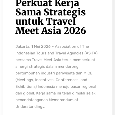
Perkuat Kerja
Sama Strategis
untuk Travel
Meet Asia 2026
Jakarta, 1 Mei 2026 – Association of The
Indonesian Tours and Travel Agencies (ASITA)
bersama Travel Meet Asia terus memperkuat
sinergi strategis dalam mendorong
pertumbuhan industri pariwisata dan MICE
(Meetings, Incentives, Conferences, and
Exhibitions) Indonesia menuju pasar regional
dan global. Kerja sama ini telah dimulai sejak
penandatanganan Memorandum of
Understanding…