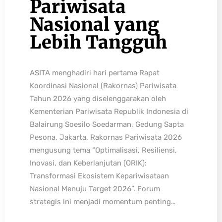
Pariwisata
Nasional yang
Lebih Tangguh
ASITA menghadiri hari pertama Rapat
Koordinasi Nasional (Rakornas) Pariwisata
Tahun 2026 yang diselenggarakan oleh
Kementerian Pariwisata Republik Indonesia di
Balairung Soesilo Soedarman, Gedung Sapta
Pesona, Jakarta. Rakornas Pariwisata 2026
mengusung tema “Optimalisasi, Resiliensi,
Inovasi, dan Keberlanjutan (ORIK):
Transformasi Ekosistem Kepariwisataan
Nasional Menuju Target 2026”. Forum
strategis ini menjadi momentum penting…