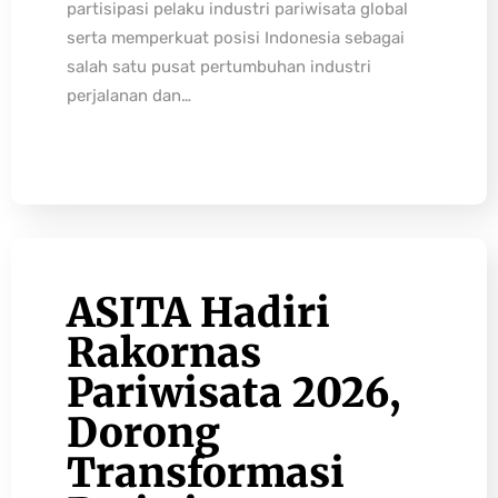
partisipasi pelaku industri pariwisata global
serta memperkuat posisi Indonesia sebagai
salah satu pusat pertumbuhan industri
perjalanan dan…
ASITA Hadiri
Rakornas
Pariwisata 2026,
Dorong
Transformasi