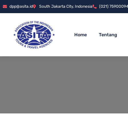
dpp@asita.id
South Jakarta City, Indonesia
(021) 7590009
Home
Tentang