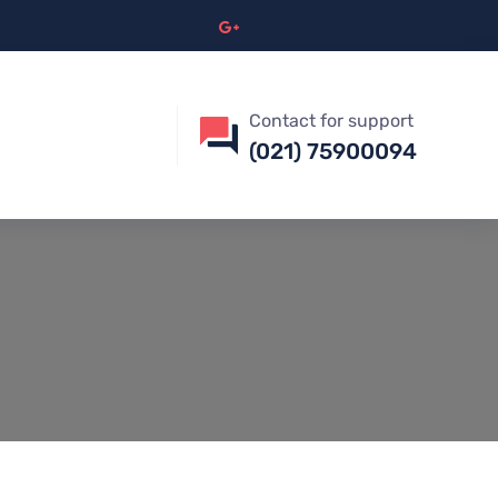
Contact for support
(021) 75900094