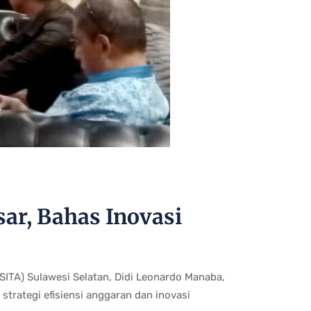
ar, Bahas Inovasi
ITA) Sulawesi Selatan, Didi Leonardo Manaba,
trategi efisiensi anggaran dan inovasi