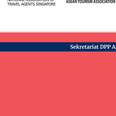
Sekretariat DPP 