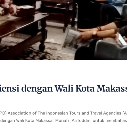
iensi dengan Wali Kota Makass
 Association of The Indonesian Tours and Travel Agencies (AS
dengan Wali Kota Makassar Munafri Arifuddin, untuk membahas s