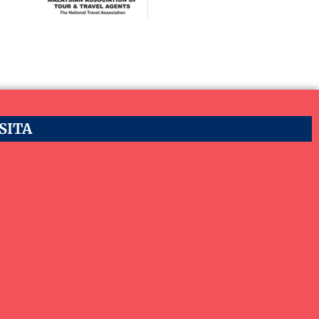
ASITA