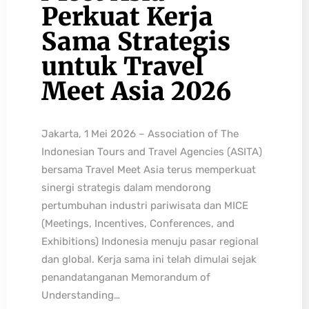
Perkuat Kerja
Sama Strategis
untuk Travel
Meet Asia 2026
Jakarta, 1 Mei 2026 – Association of The
Indonesian Tours and Travel Agencies (ASITA)
bersama Travel Meet Asia terus memperkuat
sinergi strategis dalam mendorong
pertumbuhan industri pariwisata dan MICE
(Meetings, Incentives, Conferences, and
Exhibitions) Indonesia menuju pasar regional
dan global. Kerja sama ini telah dimulai sejak
penandatanganan Memorandum of
Understanding…