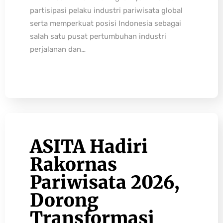
partisipasi pelaku industri pariwisata global
serta memperkuat posisi Indonesia sebagai
salah satu pusat pertumbuhan industri
perjalanan dan…
ASITA Hadiri
Rakornas
Pariwisata 2026,
Dorong
Transformasi