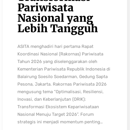
Pariwisata
Nasional yang
Lebih Tangguh
ASITA menghadiri hari pertama Rapat
Koordinasi Nasional (Rakornas) Pariwisata
Tahun 2026 yang diselenggarakan oleh
Kementerian Pariwisata Republik Indonesia di
Balairung Soesilo Soedarman, Gedung Sapta
Pesona, Jakarta. Rakornas Pariwisata 2026
mengusung tema “Optimalisasi, Resiliensi,
Inovasi, dan Keberlanjutan (ORIK):
Transformasi Ekosistem Kepariwisataan
Nasional Menuju Target 2026”. Forum
strategis ini menjadi momentum penting…