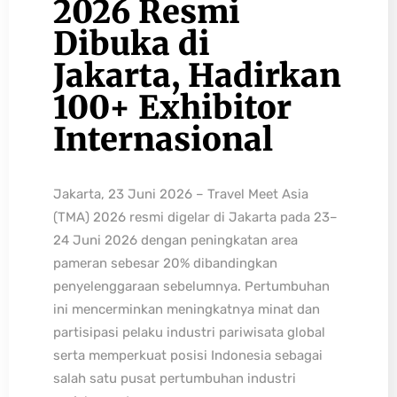
2026 Resmi
Dibuka di
Jakarta, Hadirkan
100+ Exhibitor
Internasional
Jakarta, 23 Juni 2026 – Travel Meet Asia
(TMA) 2026 resmi digelar di Jakarta pada 23–
24 Juni 2026 dengan peningkatan area
pameran sebesar 20% dibandingkan
penyelenggaraan sebelumnya. Pertumbuhan
ini mencerminkan meningkatnya minat dan
partisipasi pelaku industri pariwisata global
serta memperkuat posisi Indonesia sebagai
salah satu pusat pertumbuhan industri