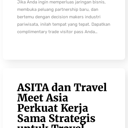
Jika Anda ingin memperluas jaringan bisnis,
membuka peluang partnership baru, dan
bertemu dengan decision makers industri
pariwisata, inilah tempat yang tepat. Dapatkan
complimentary trade visitor pass Anda…
ASITA dan Travel
Meet Asia
Perkuat Kerja
Sama Strategis