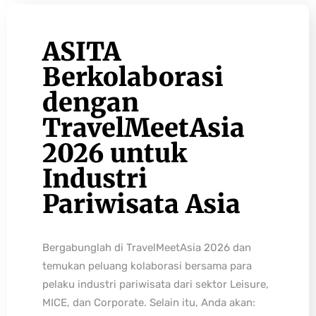
ASITA
Berkolaborasi
dengan
TravelMeetAsia
2026 untuk
Industri
Pariwisata Asia
Bergabunglah di TravelMeetAsia 2026 dan
temukan peluang kolaborasi bersama para
pelaku industri pariwisata dari sektor Leisure,
MICE, dan Corporate. Selain itu, Anda akan: