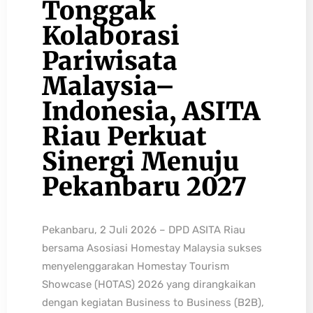
Tonggak
Kolaborasi
Pariwisata
Malaysia–
Indonesia, ASITA
Riau Perkuat
Sinergi Menuju
Pekanbaru 2027
Pekanbaru, 2 Juli 2026 – DPD ASITA Riau
bersama Asosiasi Homestay Malaysia sukses
menyelenggarakan Homestay Tourism
Showcase (HOTAS) 2026 yang dirangkaikan
dengan kegiatan Business to Business (B2B),