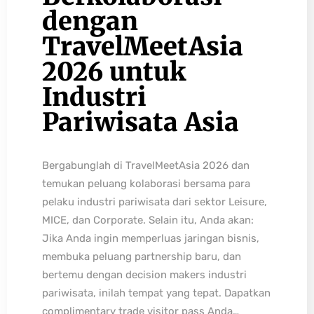
dengan
TravelMeetAsia
2026 untuk
Industri
Pariwisata Asia
Bergabunglah di TravelMeetAsia 2026 dan
temukan peluang kolaborasi bersama para
pelaku industri pariwisata dari sektor Leisure,
MICE, dan Corporate. Selain itu, Anda akan:
Jika Anda ingin memperluas jaringan bisnis,
membuka peluang partnership baru, dan
bertemu dengan decision makers industri
pariwisata, inilah tempat yang tepat. Dapatkan
complimentary trade visitor pass Anda…