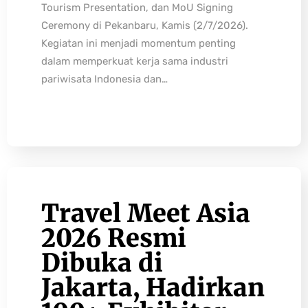
Tourism Presentation, dan MoU Signing
Ceremony di Pekanbaru, Kamis (2/7/2026).
Kegiatan ini menjadi momentum penting
dalam memperkuat kerja sama industri
pariwisata Indonesia dan…
Travel Meet Asia
2026 Resmi
Dibuka di
Jakarta, Hadirkan