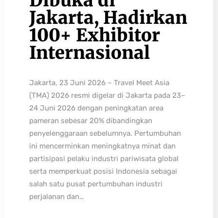
Dibuka di
Jakarta, Hadirkan
100+ Exhibitor
Internasional
Jakarta, 23 Juni 2026 – Travel Meet Asia
(TMA) 2026 resmi digelar di Jakarta pada 23–
24 Juni 2026 dengan peningkatan area
pameran sebesar 20% dibandingkan
penyelenggaraan sebelumnya. Pertumbuhan
ini mencerminkan meningkatnya minat dan
partisipasi pelaku industri pariwisata global
serta memperkuat posisi Indonesia sebagai
salah satu pusat pertumbuhan industri
perjalanan dan…