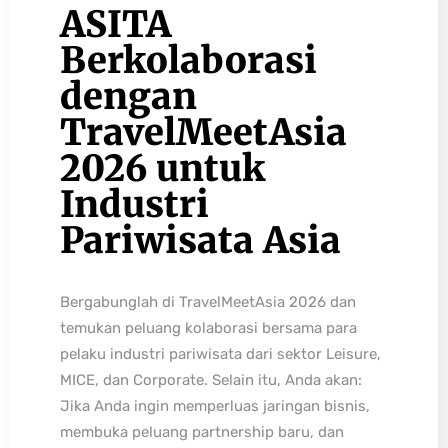
ASITA
Berkolaborasi
dengan
TravelMeetAsia
2026 untuk
Industri
Pariwisata Asia
Bergabunglah di TravelMeetAsia 2026 dan
temukan peluang kolaborasi bersama para
pelaku industri pariwisata dari sektor Leisure,
MICE, dan Corporate. Selain itu, Anda akan:
Jika Anda ingin memperluas jaringan bisnis,
membuka peluang partnership baru, dan