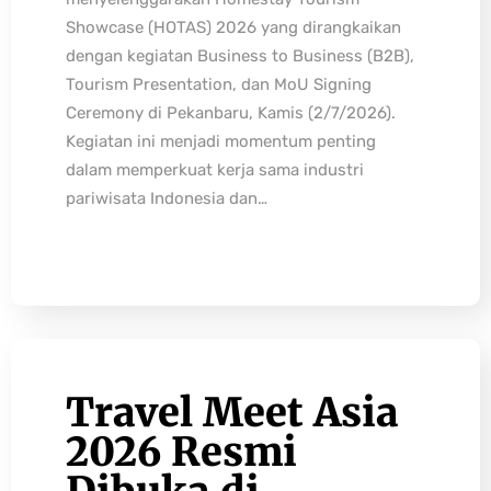
Showcase (HOTAS) 2026 yang dirangkaikan
dengan kegiatan Business to Business (B2B),
Tourism Presentation, dan MoU Signing
Ceremony di Pekanbaru, Kamis (2/7/2026).
Kegiatan ini menjadi momentum penting
dalam memperkuat kerja sama industri
pariwisata Indonesia dan…
Travel Meet Asia
2026 Resmi