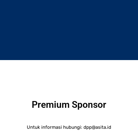
Premium Sponsor
Untuk informasi hubungi:
dpp@asita.id