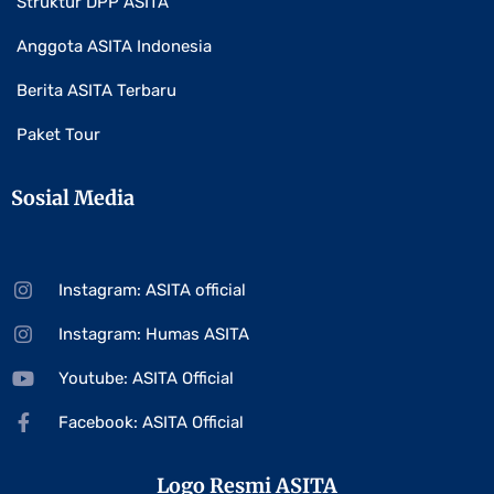
Struktur DPP ASITA
Anggota ASITA Indonesia
Berita ASITA Terbaru
Paket Tour
Sosial Media
Instagram: ASITA official
Instagram: Humas ASITA
Youtube: ASITA Official
Facebook: ASITA Official
Logo Resmi ASITA