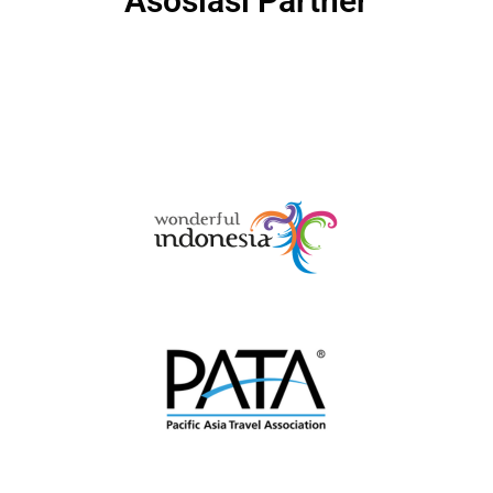
Asosiasi Partner