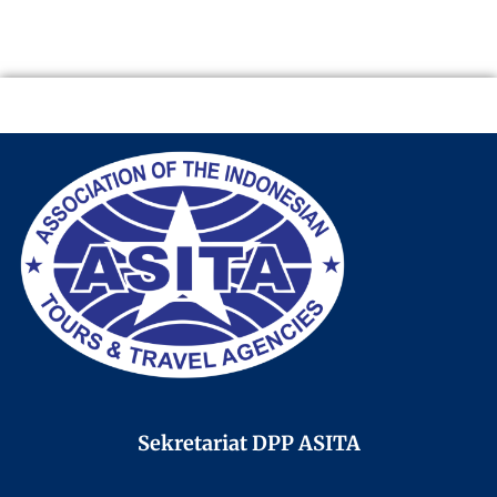
Sekretariat DPP ASITA