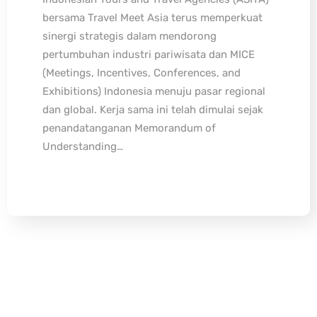
bersama Travel Meet Asia terus memperkuat
sinergi strategis dalam mendorong
pertumbuhan industri pariwisata dan MICE
(Meetings, Incentives, Conferences, and
Exhibitions) Indonesia menuju pasar regional
dan global. Kerja sama ini telah dimulai sejak
penandatanganan Memorandum of
Understanding…