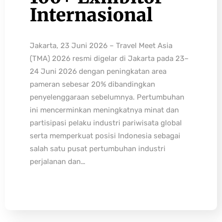
Internasional
Jakarta, 23 Juni 2026 – Travel Meet Asia
(TMA) 2026 resmi digelar di Jakarta pada 23–
24 Juni 2026 dengan peningkatan area
pameran sebesar 20% dibandingkan
penyelenggaraan sebelumnya. Pertumbuhan
ini mencerminkan meningkatnya minat dan
partisipasi pelaku industri pariwisata global
serta memperkuat posisi Indonesia sebagai
salah satu pusat pertumbuhan industri
perjalanan dan…