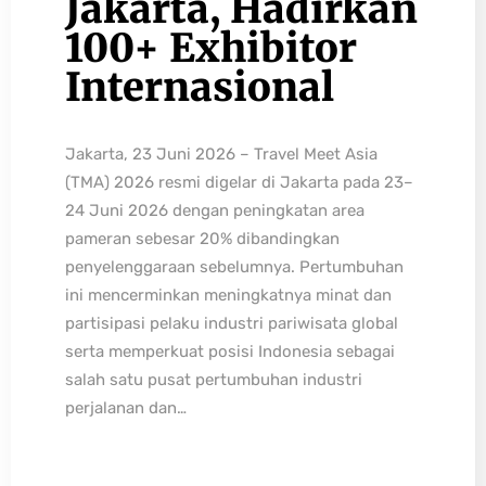
Jakarta, Hadirkan
100+ Exhibitor
Internasional
Jakarta, 23 Juni 2026 – Travel Meet Asia
(TMA) 2026 resmi digelar di Jakarta pada 23–
24 Juni 2026 dengan peningkatan area
pameran sebesar 20% dibandingkan
penyelenggaraan sebelumnya. Pertumbuhan
ini mencerminkan meningkatnya minat dan
partisipasi pelaku industri pariwisata global
serta memperkuat posisi Indonesia sebagai
salah satu pusat pertumbuhan industri
perjalanan dan…