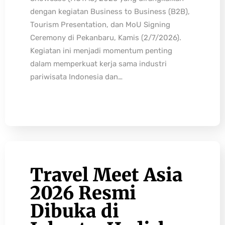
dengan kegiatan Business to Business (B2B),
Tourism Presentation, dan MoU Signing
Ceremony di Pekanbaru, Kamis (2/7/2026).
Kegiatan ini menjadi momentum penting
dalam memperkuat kerja sama industri
pariwisata Indonesia dan…
Travel Meet Asia
2026 Resmi
Dibuka di