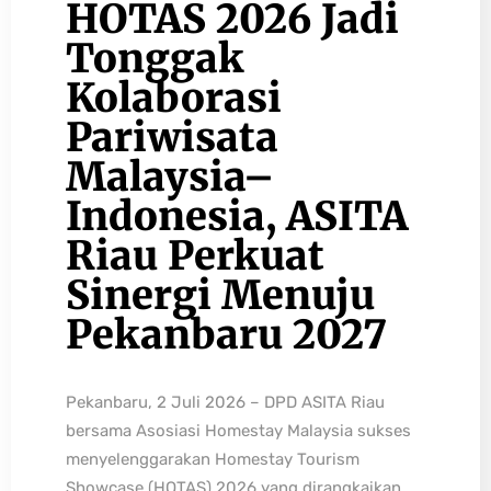
HOTAS 2026 Jadi
Tonggak
Kolaborasi
Pariwisata
Malaysia–
Indonesia, ASITA
Riau Perkuat
Sinergi Menuju
Pekanbaru 2027
Pekanbaru, 2 Juli 2026 – DPD ASITA Riau
bersama Asosiasi Homestay Malaysia sukses
menyelenggarakan Homestay Tourism
Showcase (HOTAS) 2026 yang dirangkaikan