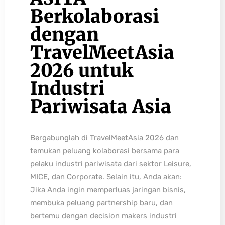
Berkolaborasi
dengan
TravelMeetAsia
2026 untuk
Industri
Pariwisata Asia
Bergabunglah di TravelMeetAsia 2026 dan
temukan peluang kolaborasi bersama para
pelaku industri pariwisata dari sektor Leisure,
MICE, dan Corporate. Selain itu, Anda akan:
Jika Anda ingin memperluas jaringan bisnis,
membuka peluang partnership baru, dan
bertemu dengan decision makers industri