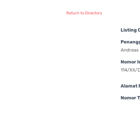
Return to Directory
Listing
Penang
Andreas 
Nomor I
114/XII/
Alamat 
Nomor T