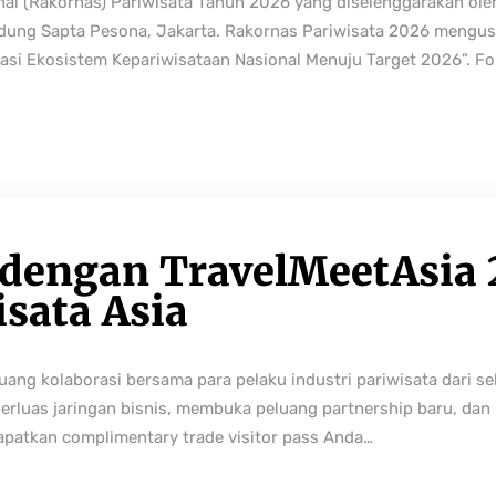
nal (Rakornas) Pariwisata Tahun 2026 yang diselenggarakan ole
edung Sapta Pesona, Jakarta. Rakornas Pariwisata 2026 mengus
rmasi Ekosistem Kepariwisataan Nasional Menuju Target 2026”. Fo
 dengan TravelMeetAsia 
isata Asia
ng kolaborasi bersama para pelaku industri pariwisata dari sek
perluas jaringan bisnis, membuka peluang partnership baru, da
Dapatkan complimentary trade visitor pass Anda…