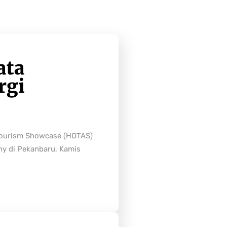
ata
rgi
Tourism Showcase (HOTAS)
ny di Pekanbaru, Kamis