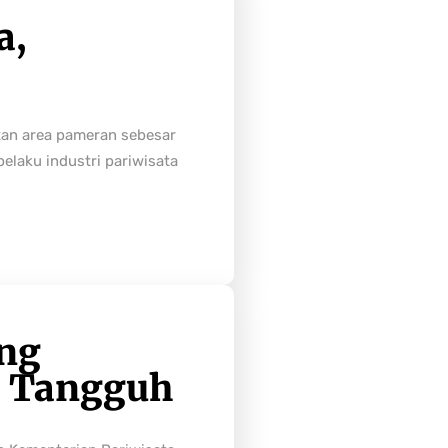
a,
tan area pameran sebesar
laku industri pariwisata
ong
h Tangguh