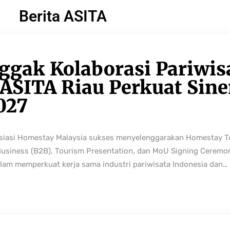
Berita ASITA
ggak Kolaborasi Pariwis
ASITA Riau Perkuat Sine
027
osiasi Homestay Malaysia sukses menyelenggarakan Homestay 
Business (B2B), Tourism Presentation, dan MoU Signing Ceremo
lam memperkuat kerja sama industri pariwisata Indonesia dan…