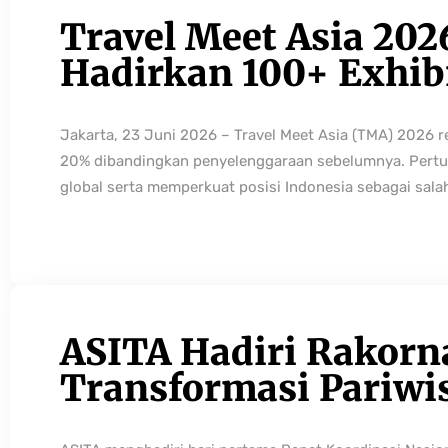
Travel Meet Asia 202
Hadirkan 100+ Exhibi
Jakarta, 23 Juni 2026 – Travel Meet Asia (TMA) 2026 
20% dibandingkan penyelenggaraan sebelumnya. Pertum
global serta memperkuat posisi Indonesia sebagai sala
ASITA Hadiri Rakorn
Transformasi Pariwi