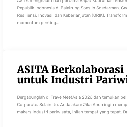
ASITA menghadiri hari pertama Rapat Koordinasi Nasio
Republik Indonesia di Balairung Soesilo Soedarman, G
Resiliensi, Inovasi, dan Keberlanjutan (ORIK): Transfo
momentum penting…
ASITA Berkolaborasi
untuk Industri Pariw
Bergabunglah di TravelMeetAsia 2026 dan temukan pelua
Corporate. Selain itu, Anda akan: Jika Anda ingin mem
makers industri pariwisata, inilah tempat yang tepat. 