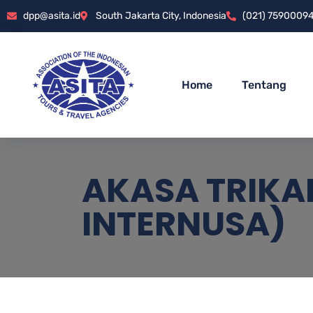
dpp@asita.id
South Jakarta City, Indonesia
(021) 7590009
Home
Tentang
AKASA TRIKAR
INTERNUSA)