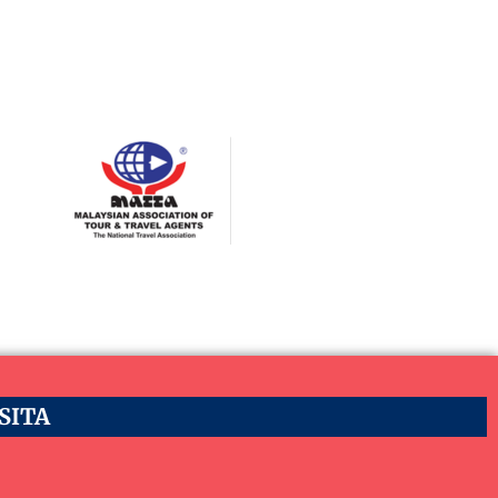
ASITA