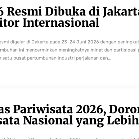
6 Resmi Dibuka di Jakart
tor Internasional
resmi digelar di Jakarta pada 23–24 Juni 2026 dengan peningka
buhan ini mencerminkan meningkatnya minat dan partisipasi pe
h satu pusat pertumbuhan industri perjalanan dan…
as Pariwisata 2026, Dor
sata Nasional yang Lebi