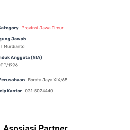
 Category
Provinsi Jawa Timur
gung Jawab
T Murdianto
nduk Anggota (NIA)
DPP/1996
Perusahaan
Barata Jaya XIX/68
elp Kantor
031-5024440
Asosiasi Partner