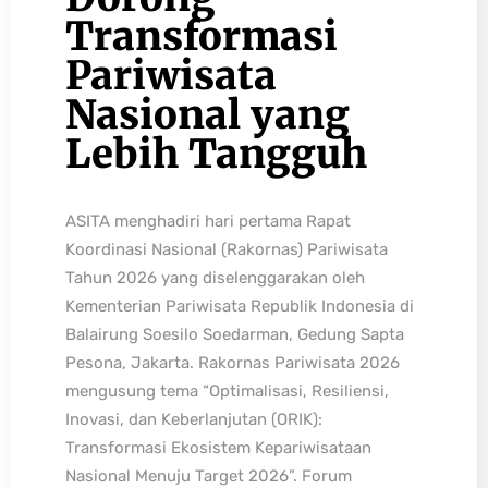
Transformasi
Pariwisata
Nasional yang
Lebih Tangguh
ASITA menghadiri hari pertama Rapat
Koordinasi Nasional (Rakornas) Pariwisata
Tahun 2026 yang diselenggarakan oleh
Kementerian Pariwisata Republik Indonesia di
Balairung Soesilo Soedarman, Gedung Sapta
Pesona, Jakarta. Rakornas Pariwisata 2026
mengusung tema “Optimalisasi, Resiliensi,
Inovasi, dan Keberlanjutan (ORIK):
Transformasi Ekosistem Kepariwisataan
Nasional Menuju Target 2026”. Forum