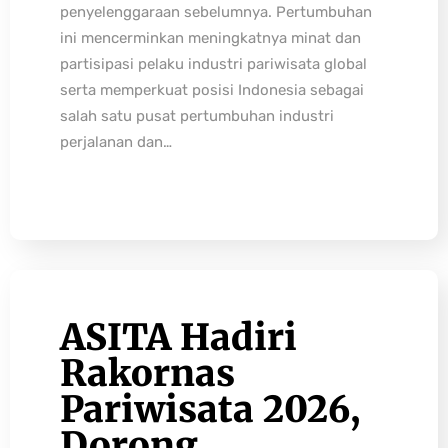
penyelenggaraan sebelumnya. Pertumbuhan
ini mencerminkan meningkatnya minat dan
partisipasi pelaku industri pariwisata global
serta memperkuat posisi Indonesia sebagai
salah satu pusat pertumbuhan industri
perjalanan dan…
ASITA Hadiri
Rakornas
Pariwisata 2026,
Dorong