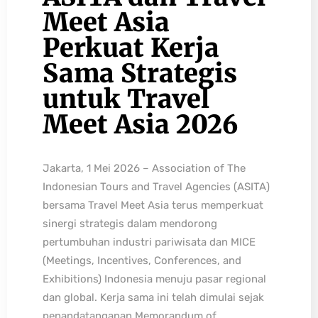
Meet Asia
Perkuat Kerja
Sama Strategis
untuk Travel
Meet Asia 2026
Jakarta, 1 Mei 2026 – Association of The
Indonesian Tours and Travel Agencies (ASITA)
bersama Travel Meet Asia terus memperkuat
sinergi strategis dalam mendorong
pertumbuhan industri pariwisata dan MICE
(Meetings, Incentives, Conferences, and
Exhibitions) Indonesia menuju pasar regional
dan global. Kerja sama ini telah dimulai sejak
penandatanganan Memorandum of