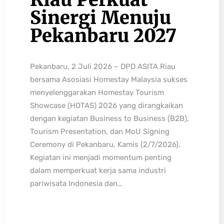
Sinergi Menuju
Pekanbaru 2027
Pekanbaru, 2 Juli 2026 – DPD ASITA Riau
bersama Asosiasi Homestay Malaysia sukses
menyelenggarakan Homestay Tourism
Showcase (HOTAS) 2026 yang dirangkaikan
dengan kegiatan Business to Business (B2B),
Tourism Presentation, dan MoU Signing
Ceremony di Pekanbaru, Kamis (2/7/2026).
Kegiatan ini menjadi momentum penting
dalam memperkuat kerja sama industri
pariwisata Indonesia dan…