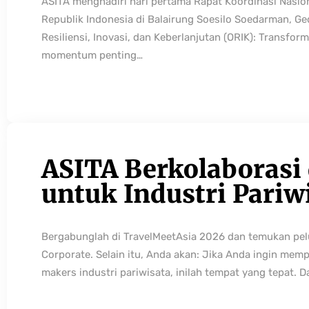
ASITA menghadiri hari pertama Rapat Koordinasi Nasio
Republik Indonesia di Balairung Soesilo Soedarman, G
Resiliensi, Inovasi, dan Keberlanjutan (ORIK): Transfo
momentum penting…
ASITA Berkolaborasi
untuk Industri Pariw
Bergabunglah di TravelMeetAsia 2026 dan temukan pelua
Corporate. Selain itu, Anda akan: Jika Anda ingin mem
makers industri pariwisata, inilah tempat yang tepat. 