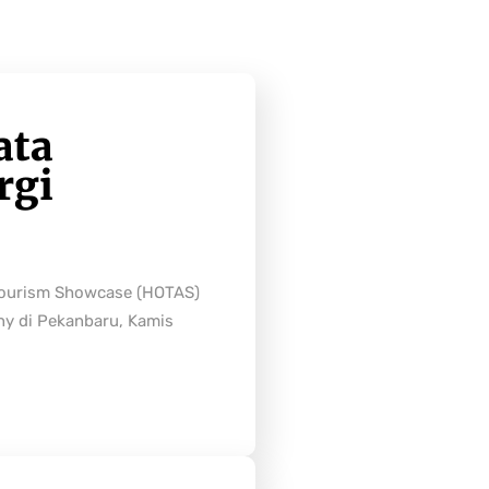
ata
rgi
Tourism Showcase (HOTAS)
ny di Pekanbaru, Kamis