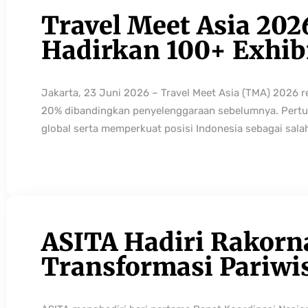
Travel Meet Asia 202
Hadirkan 100+ Exhibi
Jakarta, 23 Juni 2026 – Travel Meet Asia (TMA) 2026 
20% dibandingkan penyelenggaraan sebelumnya. Pertum
global serta memperkuat posisi Indonesia sebagai sala
ASITA Hadiri Rakorn
Transformasi Pariwi