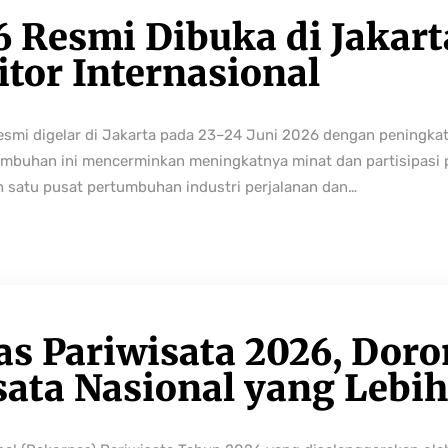
6 Resmi Dibuka di Jakart
tor Internasional
resmi digelar di Jakarta pada 23–24 Juni 2026 dengan peningka
buhan ini mencerminkan meningkatnya minat dan partisipasi pe
h satu pusat pertumbuhan industri perjalanan dan…
as Pariwisata 2026, Dor
sata Nasional yang Lebi