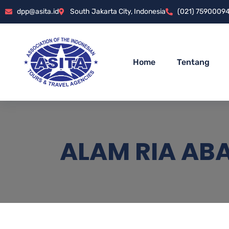
dpp@asita.id
South Jakarta City, Indonesia
(021) 7590009
Home
Tentang
ALAM RIA AB