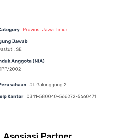
 Category
Provinsi Jawa Timur
gung Jawab
yastuti, SE
nduk Anggota (NIA)
/DPP/2002
Perusahaan
Jl. Galunggung 2
elp Kantor
0341-580040-566272-5660471
Asosiasi Partner