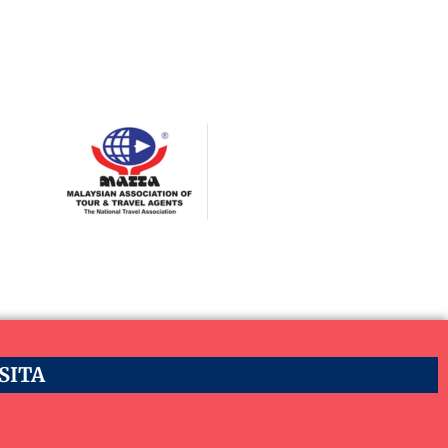
ASITA