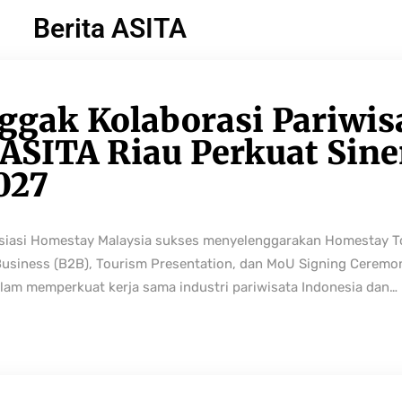
Berita ASITA
ggak Kolaborasi Pariwis
ASITA Riau Perkuat Sine
027
osiasi Homestay Malaysia sukses menyelenggarakan Homestay 
Business (B2B), Tourism Presentation, dan MoU Signing Ceremo
lam memperkuat kerja sama industri pariwisata Indonesia dan…