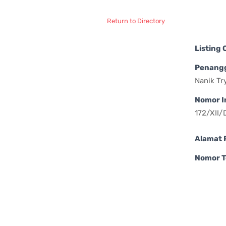
Return to Directory
Listing
Penang
Nanik Tr
Nomor I
172/XII
Alamat 
Nomor T