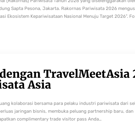
nal (Rakornas) Pariwisata Tahun 2026 yang diselenggarakan ole
edung Sapta Pesona, Jakarta. Rakornas Pariwisata 2026 mengus
rmasi Ekosistem Kepariwisataan Nasional Menuju Target 2026”. Fo
 dengan TravelMeetAsia 
isata Asia
ng kolaborasi bersama para pelaku industri pariwisata dari sek
perluas jaringan bisnis, membuka peluang partnership baru, da
Dapatkan complimentary trade visitor pass Anda…