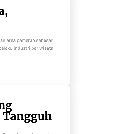
a,
tan area pameran sebesar
laku industri pariwisata
ong
h Tangguh