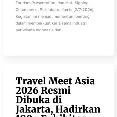
Tourism Presentation, dan MoU Signing
Ceremony di Pekanbaru, Kamis (2/7/2026).
Kegiatan ini menjadi momentum penting
dalam memperkuat kerja sama industri
pariwisata Indonesia dan…
Travel Meet Asia
2026 Resmi
Dibuka di
Jakarta, Hadirkan