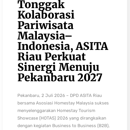
Tonggak
Kolaborasi
Pariwisata
Malaysia–
Indonesia, ASITA
Riau Perkuat
Sinergi Menuju
Pekanbaru 2027
Pekanbaru, 2 Juli 2026 – DPD ASITA Riau
bersama Asosiasi Homestay Malaysia sukses
menyelenggarakan Homestay Tourism
Showcase (HOTAS) 2026 yang dirangkaikan
dengan kegiatan Business to Business (B2B),