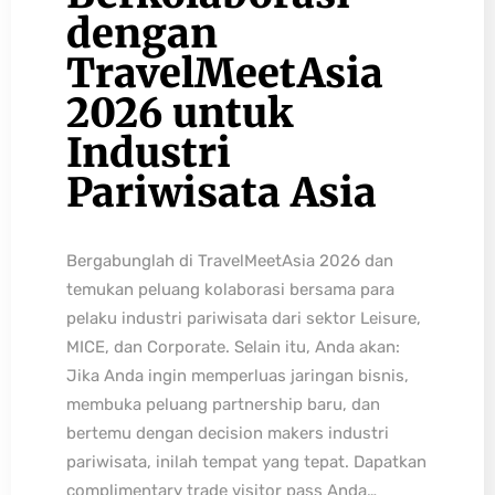
dengan
TravelMeetAsia
2026 untuk
Industri
Pariwisata Asia
Bergabunglah di TravelMeetAsia 2026 dan
temukan peluang kolaborasi bersama para
pelaku industri pariwisata dari sektor Leisure,
MICE, dan Corporate. Selain itu, Anda akan:
Jika Anda ingin memperluas jaringan bisnis,
membuka peluang partnership baru, dan
bertemu dengan decision makers industri
pariwisata, inilah tempat yang tepat. Dapatkan
complimentary trade visitor pass Anda…