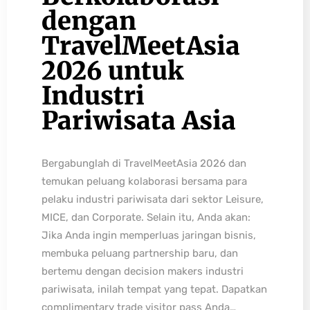
dengan
TravelMeetAsia
2026 untuk
Industri
Pariwisata Asia
Bergabunglah di TravelMeetAsia 2026 dan
temukan peluang kolaborasi bersama para
pelaku industri pariwisata dari sektor Leisure,
MICE, dan Corporate. Selain itu, Anda akan:
Jika Anda ingin memperluas jaringan bisnis,
membuka peluang partnership baru, dan
bertemu dengan decision makers industri
pariwisata, inilah tempat yang tepat. Dapatkan
complimentary trade visitor pass Anda…