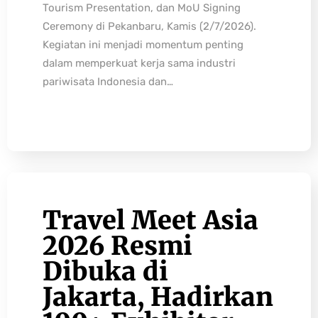
Tourism Presentation, dan MoU Signing
Ceremony di Pekanbaru, Kamis (2/7/2026).
Kegiatan ini menjadi momentum penting
dalam memperkuat kerja sama industri
pariwisata Indonesia dan…
Travel Meet Asia
2026 Resmi
Dibuka di
Jakarta, Hadirkan