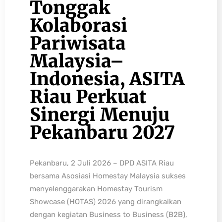
Tonggak
Kolaborasi
Pariwisata
Malaysia–
Indonesia, ASITA
Riau Perkuat
Sinergi Menuju
Pekanbaru 2027
Pekanbaru, 2 Juli 2026 – DPD ASITA Riau
bersama Asosiasi Homestay Malaysia sukses
menyelenggarakan Homestay Tourism
Showcase (HOTAS) 2026 yang dirangkaikan
dengan kegiatan Business to Business (B2B),