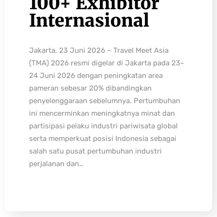
100+ Exhibitor
Internasional
Jakarta, 23 Juni 2026 – Travel Meet Asia
(TMA) 2026 resmi digelar di Jakarta pada 23–
24 Juni 2026 dengan peningkatan area
pameran sebesar 20% dibandingkan
penyelenggaraan sebelumnya. Pertumbuhan
ini mencerminkan meningkatnya minat dan
partisipasi pelaku industri pariwisata global
serta memperkuat posisi Indonesia sebagai
salah satu pusat pertumbuhan industri
perjalanan dan…