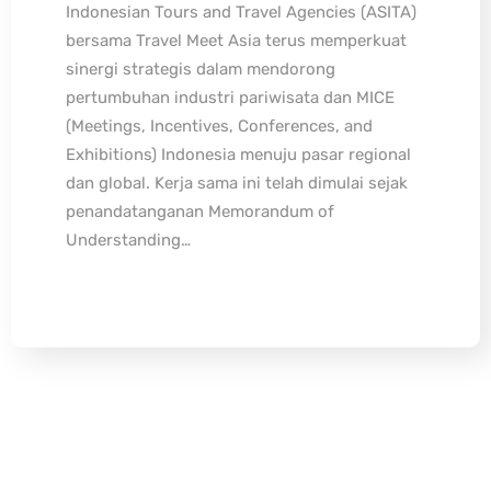
Indonesian Tours and Travel Agencies (ASITA)
bersama Travel Meet Asia terus memperkuat
sinergi strategis dalam mendorong
pertumbuhan industri pariwisata dan MICE
(Meetings, Incentives, Conferences, and
Exhibitions) Indonesia menuju pasar regional
dan global. Kerja sama ini telah dimulai sejak
penandatanganan Memorandum of
Understanding…