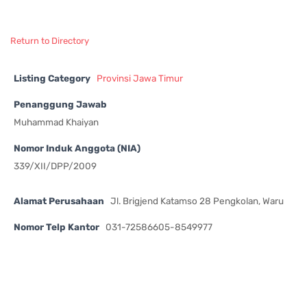
Return to Directory
Listing Category
Provinsi Jawa Timur
Penanggung Jawab
Muhammad Khaiyan
Nomor Induk Anggota (NIA)
339/XII/DPP/2009
Alamat Perusahaan
Jl. Brigjend Katamso 28 Pengkolan, Waru
Nomor Telp Kantor
031-72586605-8549977