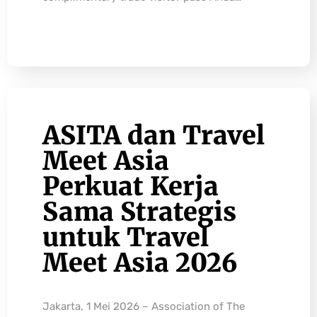
ASITA dan Travel
Meet Asia
Perkuat Kerja
Sama Strategis
untuk Travel
Meet Asia 2026
Jakarta, 1 Mei 2026 – Association of The